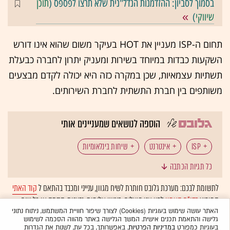
בסמוך לסביון: ההזדמנות הנדל"נית שלא תרצו לפספס (
תוכן
שיווקי
)
תחום ה-ISP מעניין את HOT בעיקר משום שהוא אינו דורש
השקעות כבדות במיוחד בשירות ומעניק יתרון לחברה כבעלת
תשתיות עצמאיות, שכן במקרה כזה היא יכולה לקדם מבצעים
משותפים בין חברת התשתית לחברת השירותים.
הוספה לנושאים שמעניינים אותי
ISP
אינטרנט
שיחות בינלאומיות
כל תגיות הכתבה
לתשומת לבכם: מערכת גלובס חותרת לשיח מגוון, ענייני ומכבד בהתאם ל
קוד האתי
המופיע
בדו"ח האמון
לפיו אנו פועלים. ביטויי אלימות, גזענות, הסתה או כל שיח
בלתי הולם אחר מסוננים בצורה
אוטומטית
ולא יפורסמו באתר.
האתר עושה שימוש בעוגיות (Cookies) לצורך שיפור חוויית המשתמש, ניתוח נתוני
גלישה והתאמת תכנים אישית. המשך הגלישה באתר מהווה הסכמה לשימוש
בעוגיות כמפורט
במדיניות הפרטיות
. באפשרותך, בכל עת, לשנות את הגדרות