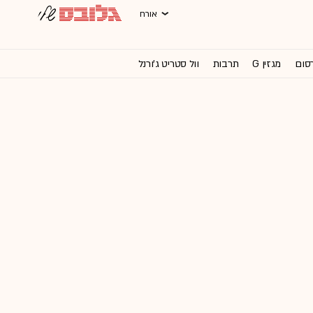
אורח
רסום
מגזין G
תרבות
וול סטריט ג'ורנל