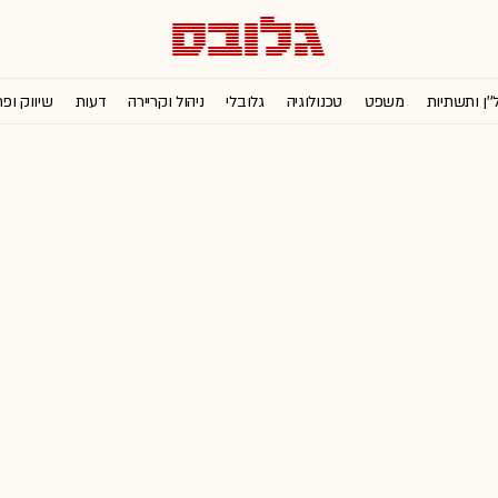
''ן ותשתיות
משפט
טכנולוגיה
גלובלי
ניהול וקריירה
דעות
שיווק ופ