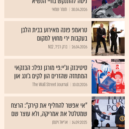
ניסה להתנקש בחיי הנשיא
30.04.2026
תומר שמאי
טראמפ פונה מאירוע בבית הלבן
בעקבות ירי מחוץ למקום
26.04.2026
ברק רביד, N12
סיטיבנק וג'יי.פי מורגן נפלו: הבנקאי
המתחזה שהזרים הון לקים ג'ונג און
The Wall Street Journal
10.01.2026
"אי אפשר להחליף את קירק": הרצח
שמטלטל את אמריקה, ולא עוצר שם
14.09.2025
אריאל ויטמן