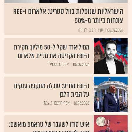
הישראליות שנופלות בוול סטריט: אלארום ו-REE
צונחות ביותר מ-50%
06.07.2026
שירי חביב-ולדהורן
ממיליארד שקל ל-50 מיליון: חקירת
ה-FBI הקריסה את מניית אלארום
05.07.2026
איתן גרסטנפלד
ה-FBI הודיע: סוכלה מתקפה ענקית
על הבית הלבן
16.06.2026
אסף רוזנצוייג, N12
איש סודו לשעבר של טראמפ מואשם: