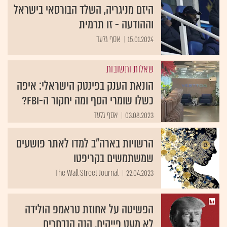
היזם מניגריה, השלד הבורסאי בישראל
וההודעה - זו תרמית
15.01.2024
אסף גלעד
שאלות ותשובות
הונאת הענק בפינטק הישראלי: איפה
כשלו שומרי הסף ומה יחקור ה-FBI?
03.08.2023
אסף גלעד
הרשויות בארה"ב למדו לאתר פושעים
שמשתמשים בקריפטו
The Wall Street Journal
22.04.2023
הפשיטה על אחוזת טראמפ הולידה
לא מעט פייקים. הנה הנבחרים