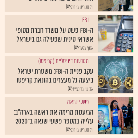
{19}
וול סטריט ג'ורנל
FBI
ה-FBI פשט על משרד חברת מסופי
אשראי סינית שפעילה גם בישראל
{19}
אסף גלעד
מטבעות דיגיטליים (קריפטו)
עקב פניית ה-FBI: משטרת ישראל
ביצעה גל מעצרים בהונאת קריפטו
{19}
אבישי גרינצייג
פשעי שנאה
הגזענות מרימה את ראשה בארה"ב:
עלייה במספר פשעי שנאה ב־2020
{19}
וול סטריט ג'ורנל