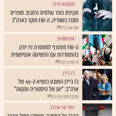
מתקפות סייבר
תקיפת כופר עולמית נרחבת: סופרים
נסגרו בשוודיה, ה-FBI חוקר בארה"ב
{19}
אסף אוני, ברלין
אנטישמיות
ה-FBI מצטרף למשטרת ניו יורק
בהתמודדות עם הפשיעה אנטישמית
{19}
וול סטריט ג'ורנל
ג'ו ביידן
ג'ו ביידן הושבע כנשיא ה-46 של
ארה"ב: "יום של היסטוריה ותקווה"
{19}
אלכס נימלמן ורועי ברק
יחסי סין-ארה"ב
הקרב על המחקר: משחקי חתול ועכבר