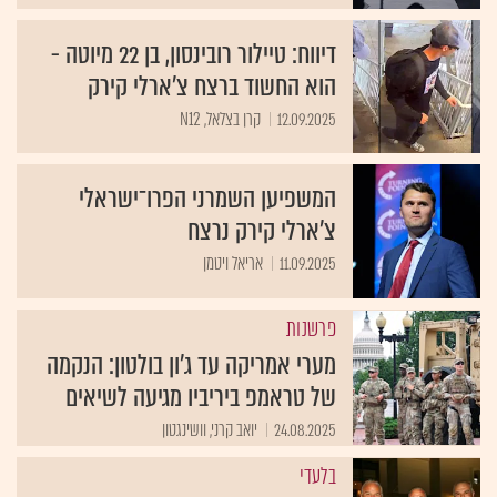
דיווח: טיילור רובינסון, בן 22 מיוטה -
הוא החשוד ברצח צ'ארלי קירק
12.09.2025
קרן בצלאל, N12
המשפיען השמרני הפרו־ישראלי
צ’ארלי קירק נרצח
11.09.2025
אריאל ויטמן
פרשנות
מערי אמריקה עד ג'ון בולטון: הנקמה
של טראמפ ביריביו מגיעה לשיאים
24.08.2025
יואב קרני, וושינגטון
בלעדי