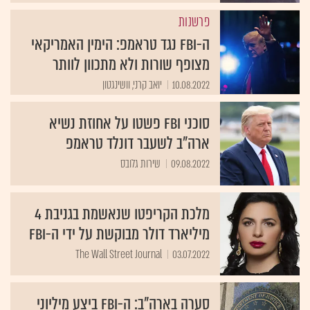
פרשנות
ה-FBI נגד טראמפ: הימין האמריקאי
מצופף שורות ולא מתכוון לוותר
10.08.2022
יואב קרני, וושינגטון
סוכני FBI פשטו על אחוזת נשיא
ארה"ב לשעבר דונלד טראמפ
09.08.2022
שירות גלובס
מלכת הקריפטו שנאשמת בגניבת 4
מיליארד דולר מבוקשת על ידי ה-FBI
The Wall Street Journal
03.07.2022
סערה בארה"ב: ה-FBI ביצע מיליוני