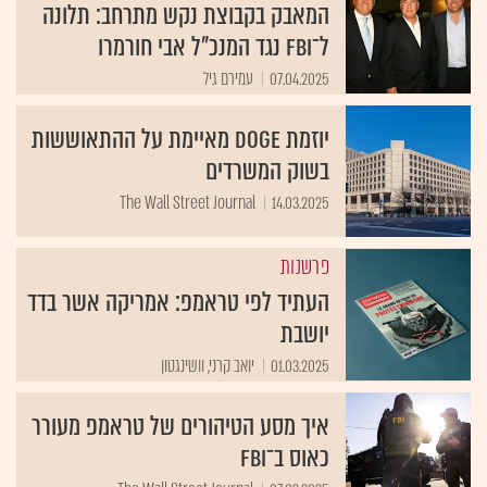
המאבק בקבוצת נקש מתרחב: תלונה
ל־FBI נגד המנכ"ל אבי חורמרו
07.04.2025
עמירם גיל
יוזמת DOGE מאיימת על ההתאוששות
בשוק המשרדים
The Wall Street Journal
14.03.2025
פרשנות
העתיד לפי טראמפ: אמריקה אשר בדד
יושבת
01.03.2025
יואב קרני, וושינגטון
איך מסע הטיהורים של טראמפ מעורר
כאוס ב־FBI