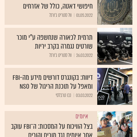
חיפושי דאטה, כולל של אזרחים
01.05.2022
וול סטריט ג'ורנל
תרמית לכאורה שנחשפה ע"י מוכר
שורטים נגמרה בקרב יריות
26.03.2022
וול סטריט ג'ורנל
דיווח: בקונגרס דורשים מידע מה-FBI
ומאפל על תוכנת הריגול של NSO
03.03.2022
נבו טרבלסי
איומים
בצל הוויכוח על המסכות: ה־FBI עוקב
אחר איומים נגד מורים והורים