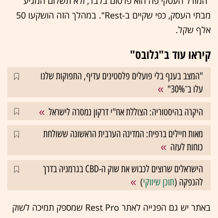
"המודל העסקי פה הוא פרסום בלבד, ולא תשלום המגיע
מבתי העסק, כפי שקיים ב-Rest". במהלך הזה הושקעו 50
אלף שקל.
קיראו עוד ב"גלובס"
"המצב בענף בלי פועלים פלסטינים עדיף, התפוקות שלנו
עלו ב־30%"
היקרה בהיסטוריה: הצוללת אח"י דרקון נמסרה לישראל
מאות חיילים ברפיח: המדינה הערבית הראשונה ששולחת
כוחות לעזה
הישראלים שרוצים לכבוש את שוק ה-CBD בגרמניה בדרך
להנפקה (
תוכן שיווקי
)
באתר יש גם הפנייה לאתר Rest Pro שמספק תמיכה לשוק