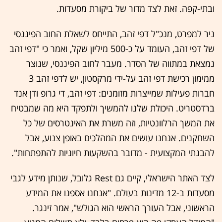
ובתי-קפה. זאת לצד מדור של ביקורת מסעדות.
ניר למפרט, מנכ"ל דפי זהב, התייחס לשאלת החוב הפיננסי
של דפי זהב, העומד על כ-500 מיליון שקל, ואמר כי "דפי זהב
נמצאת במתווה של הסדר. מעבר לחוב הפיננסי, שנוצר
ממימון רכישת דפי זהב על-ידי מרקסטון, יש לדפי זהב 3
חברות פעילות שמייצרות מזומנים: דפי זהב, די גרופ ודן אנד
ברדסטריט. היכולת שלנו להמשיך ולתפקד היא מה שמבטיח
את המשך הרלוונטיות, וזה משרת את האינטרסים של כל
השחקנים. אנחנו עושים את המהלכים באופן צנוע, אבל
להבנתי המקצועית - מדובר בהשקעות חיוניות להתפתחות".
לצד האתר הישראלי, קיים גם Rest גלובל, שנותן מידע לגבי
מסעדות ב-12 מדינות בעולם. "אנחנו אספנו את המידע
הראשוני, אבל העורך הראשי הוא הגולש", אמר זינגר.