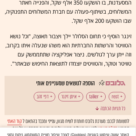
המסעדנות, בו הושקעו 350 אלף שקל, והפנייה חאתר
המשלוחים, בשיתוף-פעולה עם חברת המשלוחים התפנוקיה,
שבו הושקעו 200 אלף שקל.
זינגר הוסיף כי תחום הסלולר יילך ויצבור תאוצה, "וכל נושא
הטוויטר והרשתות החברתיות הוא משהו שנעלה איתו בקרוב,
וזה ייתן ערך לגולשים. ניצור אפליקציה שתתממשק עם
טוויטר וטוקר, והטוויטים יוצמדו לתוצאות החיפוש שבאתר".
הוספה לנושאים שמעניינים אותי
rest
talker
איתן זינגר
דפי זהב
כל תגיות הכתבה
השקה
טוויטר
טוקר
מסעדות
לתשומת לבכם: מערכת גלובס חותרת לשיח מגוון, ענייני ומכבד בהתאם ל
קוד האתי
המופיע
בדו"ח האמון
לפיו אנו פועלים. ביטויי אלימות, גזענות, הסתה או כל שיח
ניר למפרט
בלתי הולם אחר מסוננים בצורה
אוטומטית
ולא יפורסמו באתר.
האתר עושה שימוש בעוגיות (Cookies) לצורך שיפור חוויית המשתמש, ניתוח נתוני