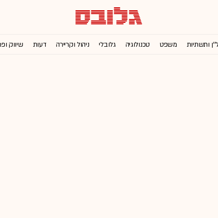
''ן ותשתיות
משפט
טכנולוגיה
גלובלי
ניהול וקריירה
דעות
שיווק ופ