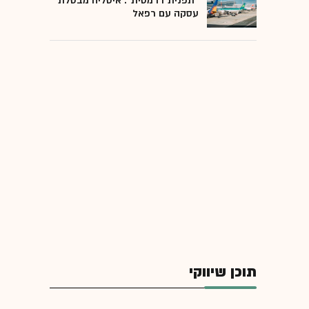
"תפנית דרמטית": איטליה מבטלת
עסקה עם רפאל
תוכן שיווקי