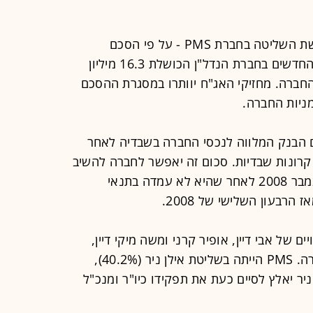
ישת השליטה בחברת
PMS
- על פי הסכם
העקרונות שנחתם יעמידו המשקיעים החדשים בחברת הנדל"ן הכושלת 16.3 מיליון
 המניות של החברה. מחזיקי האג"ח יוותרו במסגרת ההסכם
 הבנק המלווה לנכסי החברה בשבדיה לאחר
עמיד מימון של 835 מיליון קרונות שבדיות. סכום זה יאפשר לחברה להשיב
לחזקה את הנכסים שחולטו בחודש דצמבר 2008 לאחר שהיא לא עמדה בתנאי
רבעון השלישי של 2008.
ם של אבי דיין, אופיר קרני ומשה מיקי דיין,
כדירקטורים ואת אבי דיין כמנכ"ל החברה. PMS הייתה בשליטת אילן ניר (40.2%),
ן אדלר (3%) ואייל חומסקי (3%). ניר יאלץ לסיים כעת את תפקידו כיו"ר ומנכ"ל