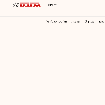
אורח
רסום
מגזין G
תרבות
וול סטריט ג'ורנל