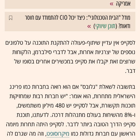
אמריקה
מודל "הבית הטכנולוגי": כיצד יכול CIO להתמודד עם חוסר
ודאות? (
תוכן שיווקי
)
לסקייפ אין עדיין שיתוף-פעולה להתקנת התוכנה על טלפונים
נוספים של יצרניות אחרות, אבל לדברי סילברמן, הלקוחות
שרוצים זאת יקבלו את סקייפ במכשירים אחרים בסופו של
דבר.
בתשובה לשאלת "גלובס" אם הוא רואה בחברות כמו פרינג
הישראלית מתחרות, הוא אומר: "יש חברות רבות שמחזיקות
תוכנות תקשורת, אבל לסקייפ יש 480 מיליון משתמשים,
ו-8% מהשיחות בעולם מתנהלות דרכה. לדעתנו, תוכנת
סקייפ הדרך הטובה ביותר לדבר. לסקייפ היתה תחרות מיומה
הראשון עם חברות גדולות כמו
מיקרוסופט
, וזה מה שגרם לה