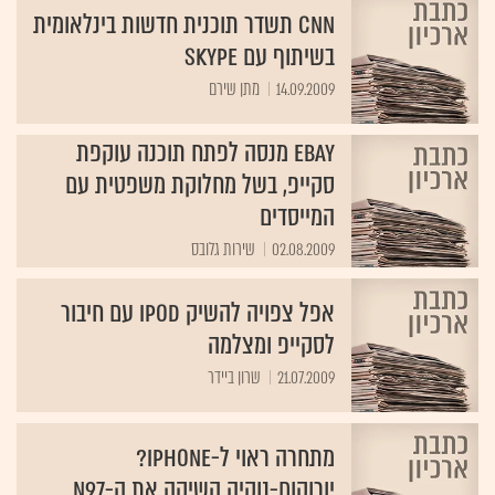
CNN תשדר תוכנית חדשות בינלאומית
בשיתוף עם Skype
14.09.2009
מתן שירם
eBay מנסה לפתח תוכנה עוקפת
סקייפ, בשל מחלוקת משפטית עם
המייסדים
02.08.2009
שירות גלובס‏
אפל צפויה להשיק iPod עם חיבור
לסקייפ ומצלמה
21.07.2009
שרון ביידר
מתחרה ראוי ל-iPhone?
יורוקום-נוקיה השיקה את ה-N97