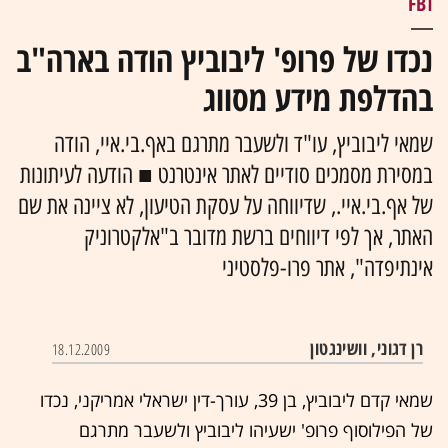
FBI
נכדו של פרופ' ליבוביץ הודה בארה"ב
בהדלפת מידע מסווג
שמאי ליבוביץ, עו"ד ולשעבר מתרגם באף.בי.איי, הודה
במסירת מסמכים סודיים לאתר אינטרנט ■ הודעה לעיתונות
של אף.בי.איי., שדיווחה על עסקת הטיעון, לא ציינה את שם
האתר, אך לפי דיווחים ברשת מדובר ב"אלקטרוניק
אינתיפדה", אתר פרו-פלסטיני
רן דגוני, וושינגטון
18.12.2009
שמאי קדם ליבוביץ, בן 39, עורך-דין ישראלי אמריקני, נכדו
של הפילוסוף פרופ' ישעיהו ליבוביץ ולשעבר מתרגם