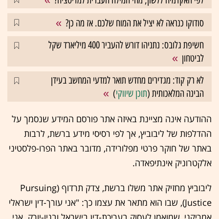
סודוקו כנראה לא יציל את המוח שלכם. אז מה כן?
חשיפת גלובס: נתניהו דורש להעביר 400 מיליארד שקל
לביטחון
לא רק קוד: מגדירים מחדש תואר למדעי המחשב בעידן
הבינה המלאכותית (
תוכן שיווקי
)
ההודעה אינה מציינת באיזה אתר פורסם המידע שנסמך על
ההדלפות של ליבוביץ, אך לפי רסיסי מידע ברשת, לרבות
באתר של חוקר פרטי מפלורידה, מדובר באתר הפרו-פלסטיני
אלקטרוניק אינתיפאדה.
ליבוביץ מחזיק אתר משלו ברשת, צדק תרדוף (Pursuing
Justice), שבו הוא מתאר את עצמו כך: "אני עורך-דין ישראלי
אמריקני, שמואמן לעסוק בעריכת-דין בישראל ובניו-יורק. אני