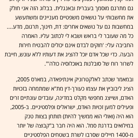
גם מתרגם מוסמך בעברית ובאנגלית. בבלוג הזה אני חולק
את מחשבותי על נושאים משפטיים מעניינים ומשתעשע
במחשבות גם על נושאים אחרים: דת, חינוך, תרגום, מדע....
כל מה שעובר לי בראש ושבא לי לכתוב עליו. האמרה
החביבה עלי: 'חוקים לבדם אינם יכולים להבטיח חירות
הבעה. כדי שכל אדם יוכל להציג את דעותיו ללא עונש, חייבת
לשרור רוח של סובלנות באוכלוסיה כולה'".
ובמאמר שכתב לאלקטרוניק אינתיפאדה, במארס 2005,
הציג ליבוביץ את עצמו כעורך-דין מת"א שמתמחה בזכויות
האדם, ושייצג מחפשי מקלט במדינה, עובדים עונתיים זרים
ופעילים למען זכויות האדם, ישראלים ופלסטיניים. ב-2005,
הוא היה (ואולי הוא ממשיך להיות) תותחן בצוות טנק
במילואים בדרגת סמל. הוא היה חבר ב"קבוצה של יותר
מ-1400 חיילים שסרבו לשרת בשטחים הפלסטיניים