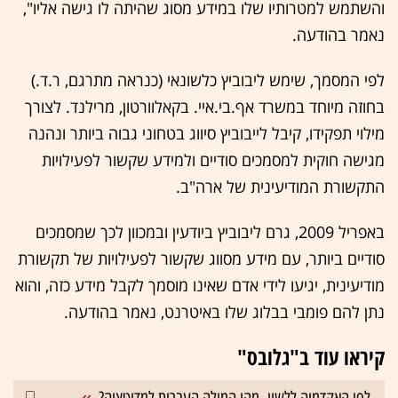
והשתמש למטרותיו שלו במידע מסוג שהיתה לו גישה אליו",
נאמר בהודעה.
לפי המסמך, שימש ליבוביץ כלשונאי (כנראה מתרגם, ר.ד.)
בחוזה מיוחד במשרד אף.בי.איי. בקאלוורטון, מרילנד. לצורך
מילוי תפקידו, קיבל לייבוביץ סיווג בטחוני גבוה ביותר ונהנה
מגישה חוקית למסמכים סודיים ולמידע שקשור לפעילויות
התקשורת המודיעינית של ארה"ב.
באפריל 2009, גרם ליבוביץ ביודעין ובמכוון לכך שמסמכים
סודיים ביותר, עם מידע מסווג שקשור לפעילויות של תקשורת
מודיעינית, יגיעו לידי אדם שאינו מוסמך לקבל מידע כזה, והוא
נתן להם פומבי בבלוג שלו באיטרנט, נאמר בהודעה.
קיראו עוד ב"גלובס"
לפי האקדמיה ללשון, מהי המילה העברית למדיטציה?