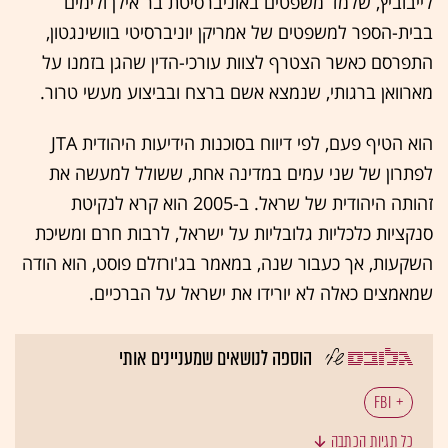
לייבוביץ, שלמד משפטים באוניברסיטת בר אילן ולימים
בבית-הספר למשפטים של אמריקן יוניברסיטי בוושינגטון,
התפרסם כאשר הצטרף לצוות עורכי-הדין שהגן בזמנו על
מארוואן ברגותי, שנמצא אשם ברצח ובביצוע מעשי טרור.
הוא הטיף פעם, לפי דיווח בסוכנות הידיעות היהודית JTA
לפתרון של שני עמים במדינה אחת, ששולל למעשה את
זהותה היהודית של שראל. ב-2005 הוא קרא לנקיטת
סנקציות כלכליות גלובליות על ישראל, לרבות חרם ומשיכת
השקעות, אך כעבור שנה, במאמר בג'ורזלם פוסט, הוא הודה
שמאמצים כאלה לא יורידו את ישראל על הברכיים.
הוספה לנושאים שמעניינים אותי
FBI
כל תגיות הכתבה