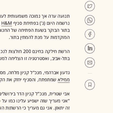
תנועה ערה אך נמוכה משמעותית לעומת
נרשמה היום (ג') בפתיחת סניף
H&M
ב
בתור הבוקר בשעת הפתיחה של החנות,
המוקדמות על מנת להמתין בתור.
הרשת חילקה בחינם
בתל-אביב, ואסטרטגיה זו הצליחה למש
גדעון אברהמי, מנכ"ל קניון מלחה, מסר היום ל"גלובס":
ממילא
שמתפתח, והסניף יחזק את הקני
אבי שטרית, מנכ"ל קניון הדר בירושלי
"אני מעריך שזה ישפיע עלינו כמו על כ
זה יתאזן. אני גם מעריך כי הרשתות האח