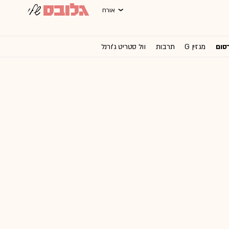
אורח
רסום
מגזין G
תרבות
וול סטריט ג'ורנל