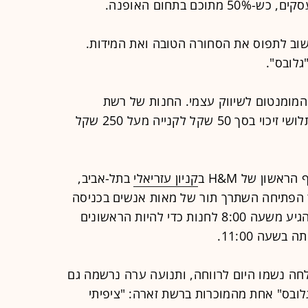
ת 25, הגיעה בשעה 10:10. "חשוב לתפוס את הסחורה הטובה ואת המידות.
גלובס".
המומנטום לשיווק עצמי. החנות של רשת
ההלבשה התחתונה ג'ק קובה חילקה תלושי זיכוי בסך 50 שקל לקנייה מעל 250 שקל
אשון של H&M ב
קניון עזריאלי
בתל-אביב,
 הפתיחה השתרך תור של מאות אנשים בכניסה
לחנות בקניון עזריאלי. הקונים החלו להגיע משעה 8:00 לחנות כדי להיות הראשונים
שעה 11:00.
חה נשמו היום לרווחה, ותנועה ערה נרשמה גם
לובס" אחת מהמוכרות ברשת זארה: "ציפיתי