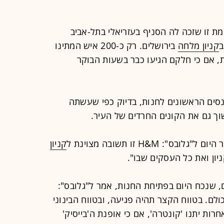
 זו שזכה לה הסניף בעזריאלי בתל-אביב
קניון מלחה
בירושלים. רק כ-200 איש המתינו
 אם כי חלקם הגיעו כבר בשעות הבוקר
 200 חולצות לנכנסים הראשונים לחנות, בדיוק כפי שעשתה
וך גם את הקונים החרדים של העיר.
 H&M זו תשובה מצוינת ל
קניון
ון ואת כל העסקים שבו".
ם, שנכח היום בפתיחת החנות, אמר ל"גלובס":
ולם. בטווח הקצר תהיה פגיעה, ובטווח הבינוני
רות יתנו 'קונטרה', אם כי אופנת ה'בייסיק'