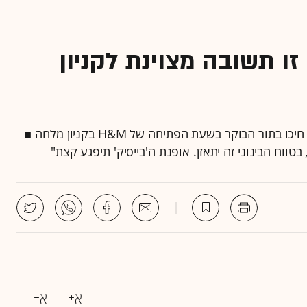
מנכ"ל קניון מלחה: "H&M זו תשובה מצוינת לקניון
בת"א, רק 200 איש חיכו בתור הבוקר בשעת הפתיחה של H&M בקניון מלחה ■
טווח הבינוני זה יתאזן. אופנת ה'בייסיק' תיפגע קצת"