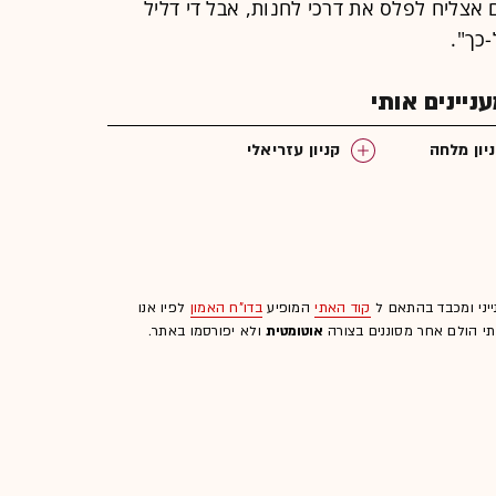
אצליח לפלס את דרכי לחנות, אבל די דליל
-כך".
יינים אותי
יון מלחה
קניון עזריאלי
ייני ומכבד בהתאם ל
קוד האתי
המופיע
בדו"ח האמון
לפיו אנו
לתי הולם אחר מסוננים בצורה
אוטומטית
ולא יפורסמו באתר.