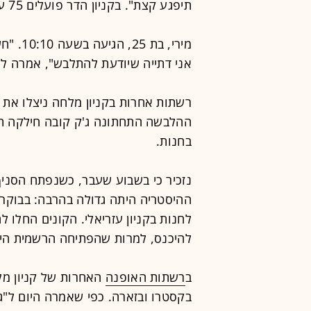
תיפגע קצת". בקניון הדר פועלים 75 עסקים, כש-50% מתוכם בתחום האופנה.
מירי, ב
אני דתייה שיודעת להתלבש", אמרה ל"
רשתות אחרות בקניון מלחה ניצלו את 
בחנות.
נזכיר כי בשבוע שעבר, כשנפתח הסניף הר
ההיסטריה היתה גדולה בהרבה: בבוקר
להיכנס, למרות שהפתיחה הרשמית היתה ב
ב
רשתות האופנה
האחרות של קניון מל
בקסטרו ובזארה. כפי שאמרה היום ל"ג