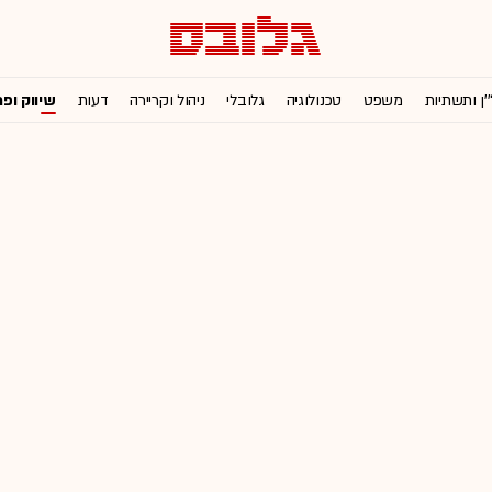
'ן ותשתיות
משפט
טכנולוגיה
גלובלי
ניהול וקריירה
דעות
שיווק ופ