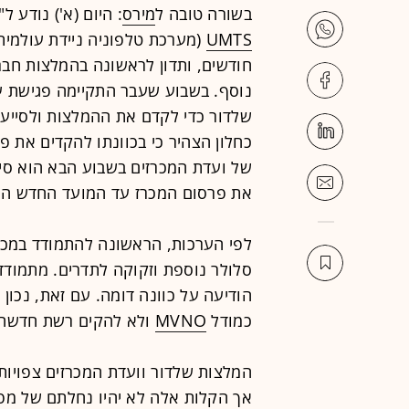
בשורה טובה ל
מירס
: היום (א') נודע 
UMTS
(מערכת טלפוניה ניידת עולמית
חודשים, ותדון לראשונה בהמלצות חבר
נוסף. בשבוע שעבר התקיימה פגישת ע
שלדור כדי לקדם את ההמלצות ולסיי
כחלון הצהיר כי בכוונתו להקדים את פ
של ועדת המכרזים בשבוע הבא הוא סימ
את פרסום המכרז עד המועד החדש הוא
לפי הערכות, הראשונה להתמודד במכר
סלולר נוספת וזקוקה לתדרים. מתמוד
הודיעה על כוונה דומה. עם זאת, נכון
כמודל
MVNO
ולא להקים רשת חדשה, 
המלצות שלדור וועדת המכרזים צפויות