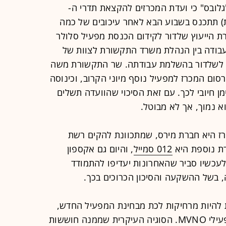
ל"גלובס" כי ועדת המכרזים להקצאת תדרי ה-
) תתכנס בשבוע הבא לאחר עיכובים של כמה
ת הייעוץ שלדור לקידום הכנסת מפעיל סלולר
בודה בין הנהלת משרד התקשורת לצוות של
ע לשלדור בהשלמת עבודתה. שר התקשורת משה
רסום המכרז למפעיל נוסף מיוני הקרוב, וכינוסה
ן חיובי לכך. עם זאת הסיכוי שהוועדה תשלים
 נמוך, אך לא מבוטל.
ז היא חברת מירס, שמתכוונת להקים רשת
דת נוספת היא
012 סמייל
, והיום גם אקספון
 לעכשיו סביר שהאחרונות יעדיפו להתמודד
בשל ההשקעה והסיכון הכרוכים בכך.
 להיות מרחיקות לכת מבחינת המפעיל החדש,
אך הקלות אלה לא יהיו נחלתם של מפעילי MVNO. הסוגיה העיקרית שממנה חוששות