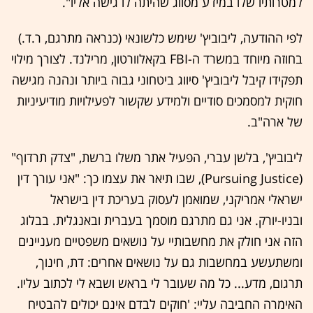
למטרותיו שלו במידע מסווג שהיתה לו גישה אליו".
לפי ההודעה, ליבוביץ' שימש כלשונאי (כנראה מתרגם, ר.ד.)
בחוזה מיוחד במשרד ה-FBI בקאלוורטון, מרילנד. לצורך מילוי
תפקידו קיבל ליבוביץ' סיווג ביטחוני גבוה ביותר ונהנה מגישה
חוקית למסמכים סודיים ולמידע שקשור לפעילויות מודיעיניות
של ארה"ב.
ליבוביץ', בלשן עברי, הפעיל אתר משלו ברשת, "צדק תרדוף"
(Pursuing Justice), שבו תיאר את עצמו כך: "אני עורך דין
ישראלי אמריקני, שמואמן לעסוק בעריכת דין בישראל
ובניו-יורק. אני גם מתרגם מוסמך בעברית ובאנגלית. בבלוג
הזה אני חולק את מחשבותיי על נושאים משפטיים מעניינים
ומשתעשע במחשבות גם על נושאים אחרים: דת, חינוך,
תרגום, מדע... כל מה שעובר לי בראש ושבא לי לכתוב עליו.
האימרה החביבה עליי: 'חוקים לבדם אינם יכולים להבטיח