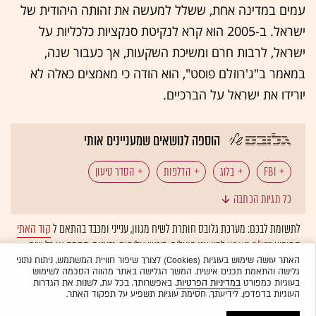
עמים במדינה אחת, ששלל למעשה את זהותה היהודית של
ישראל. ב-2005 הוא קרא לנקיטת סנקציות כלכליות על
ישראל, לרבות חרם ומשיכת השקעות, אך כעבור שנה,
במאמר ב"ג'רוזלם פוסט", הוא הודה כי מאמצים כאלה לא
יורידו את ישראל על הברכיים.
הוספה לנושאים שמעניינים אותי
FBI
בלוג
הדלפות
הסדר טיעון
כל תגיות הכתבה
מאסר בפועל
לתשומת לבכם: מערכת גלובס חותרת לשיח מגוון, ענייני ומכבד בהתאם ל
קוד האתי
המופיע
בדו"ח האמון
לפיו אנו פועלים. ביטויי אלימות, גזענות, הסתה או כל שיח
בלתי הולם אחר מסוננים בצורה
אוטומטית
ולא יפורסמו באתר.
האתר עושה שימוש בעוגיות (Cookies) לצורך שיפור חוויית המשתמש, ניתוח נתוני
גלישה והתאמת תכנים אישית. המשך הגלישה באתר מהווה הסכמה לשימוש
בעוגיות כמפורט
במדיניות הפרטיות
. באפשרותך, בכל עת, לשנות את הגדרות
העוגיות בדפדפן. לידיעתך, חסימת עוגיות תשפיע על תפקוד האתר.