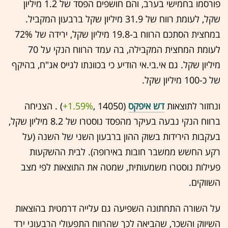
פורסמו בחמישי בערב, והם חושפים הפסד של 1.2 מיליון
שקל, לעומת רווח של 31.9 מיליון שקל ברבעון המקביל.
במחצית הסתכם הרווח ב-19.8 מיליון שקל, ירידה של 72%
לעומת המחצית המקבילה, בה עמד הרווח הנקי על 70
מיליון שקל. גם אי.בי.אי הודיע כי בכוונתו לגייס אג"ח, בהיקף
של כ-100 מיליון שקל.
ונחזור לתוצאות
דש איפקס
(14050 ,‎
+1.59%
‏) . הצניחה
ברווח הנקי נבעה בעיקר מהפסד נוסטרו של 8.2 מיליון שקל,
בעקבות הירידות בשוק ההון ברבעון השני של השנה (על
רקע החשש ממשבר חובות באירופה). לבית ההשקעות
פעילות נוסטרו משמעותית, שמטה את התוצאות לפי מצב
השווקים.
על השורה התחתונה השפיעה גם עלייה דרמטית בהוצאות
השיווק והשכר, שהביאה לכך שהרווח התפעולי הרבעוני ירד