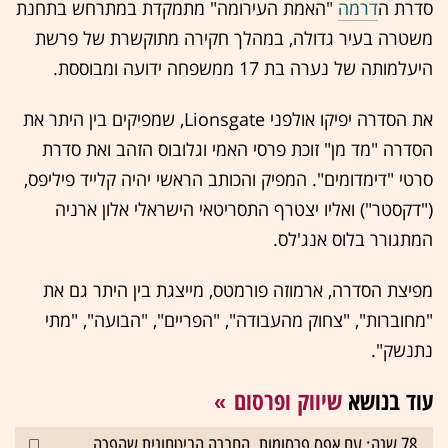
סדרת ה
דרמה
"האמת העירומה" מתמקדת במתרחש בתחנת
משטרה בעיר גדולה, במהלך חקירה מתוקשרת של פרשת
היעלמותה של נערה בת 17 ממשפחה ידועה ומבוססת.
את הסדרה יפיקו אולפני Lionsgate, שמפיקים בין היתר את
הסדרה "מד מן" זוכת פרסי האמי וגלובוס הזהב ואת סדרת
סרטי "דימדומים". המפיק והכותב הראשי יהיה קלייד פיליפס,
("דקסטר") ואליו יצטרף התסריטאי הישראלי אלון ארניה
המתגורר בלוס אנג'לס.
מפיצת הסדרה, ארמוזה פורמטס, מייצגת בין היתר גם את
"מחוברות", "צחוק מהעבודה", "הפריים", "הבועה", "מתי
נתנשק".
עוד בנושא
שיווק ופרסום
78 שנה: עם אפס פרסומות, החברה הביטחונית שהפכה