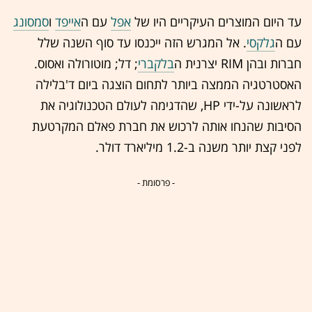
עד היום המוצרים העיקריים היו של
אפל
עם ה
אייפד
ו
סמסונג
עם ה
גלקסי
. אל המגרש הזה ייכנסו עד סוף השנה שלל
חברות ובהן RIM יצרנית ה
בלקברי
; דל; מוטורולה ואסוס.
האסטרטגיה הממצה ביותר לתחום הוצגה ביום ד'בלילה
לראשונה על-ידי HP, שהדגימה לעולם הטכנולוגיה את
הסיבות שהנחו אותה לרכוש את חברת פאלם המקרטעת
לפני קצת יותר משנה ב-1.2 מיליארד דולר.
- פרסומת -