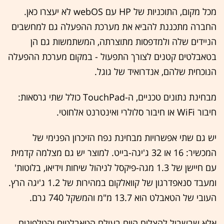
מכל מקום, התוכניות של HP עם webOS לא יעצרו כאן.
החברה מתכננת להביא את מערכת ההפעלה גם למחשבים
הניידים שלה ולמדפסות מתוצרתה, המשתמשות גם הן
בטאבלטים קטנים לצורך התפעול - במקום מערכת ההפעלה
הנוכחית שלהם, אנדרואיד של גוגל.
מבחינת נתונים טכניים, ה-TouchPad כולל שתי גרסאות:
חיבור WiFi או חיבור סלולרי ואינטרנט אלחוטי.
יש גם שתי אפשרויות מבחינת נפח הזיכרון הפנימי של
המכשיר: 16 או 32 ג'יגה-בייט. למוצר יש גם מצלמה קדמית
עם חיישן של 1.3 מגה-פיקסל לניהול שיחות וידיאו, בלוטות'
ומעבד סנאפדרגון של קוואלקום במהירות של 1.2 ג'יגה הרץ.
העובי של הטאבלט הוא 13.7 מ"מ והמשקל 740 גרם.
אלא שבשביל להצליח היום בעולם הטאבלטים והטלפונים