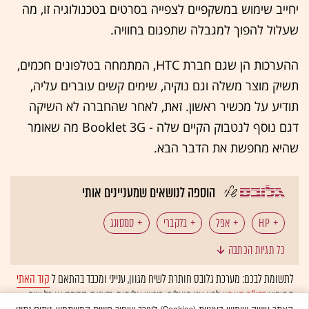
יחייב שימוש במשקפיים לצפייה בסרטים בטכנולוגיה זו, מה
שעלול להפוך למגבלה שתפגום בחוויה.
ההערכות הן שגם חברת HTC, המתמחה בטלפונים חכמים,
תשיק מוצר משלה וגם נוקיה, שימים קשים עוברים עליה,
תודיע על מכשיר ראשון. זאת, לאחר שהחברה לא השיקה
דגם נוסף לנטבוק הקיים שלה - Booklet 3G מה שאומר
שהיא מחפשת את הדבר הבא.
הוספה לנושאים שמעניינים אותי
HP
אפל
בלקברי
סמסונג
כל תגיות הכתבה
סמסונג גלקסי
אייפד
מחשבי לוח (טאבלטים)
לתשומת לבכם: מערכת גלובס חותרת לשיח מגוון, ענייני ומכבד בהתאם ל
קוד האתי
המופיע
בדו"ח האמון
לפיו אנו פועלים. ביטויי אלימות, גזענות, הסתה או כל שיח