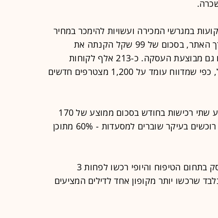
קועות במגרשי המכירה ועשויות להימכר במחיר
דומה גם בלי תיווך הקופון. הרכישה דרך האתר, בסכום של 99 שקל הקנתה את
הזכאות להנחה במגרש המכוניות, ושם גם מבוצעת העסקה. כ-213 אלף לקוחות
רשומים באתר yalla-buy וקצב הגידול, כפי שמדווח עומד על 1,200 מצטרפים חדשים
לפי נתוני האתר, הגולש הממוצע מבצע שתי רכישות בחודש בסכום ממוצע של 170
שקל. 59% מהקונים הן קונות. גברים, רוכשים בעיקר שוברים למסעדות - 60% מתוכן
עוד עולה כי 57% מהרוכשים דיל העוסק בתחום הטיפוח והיופי רכשו לפחות 3
ונים עבור אותו דיל, לעומת 12% בלבד שרכשו יותר מקופון אחד לדילים המציעים