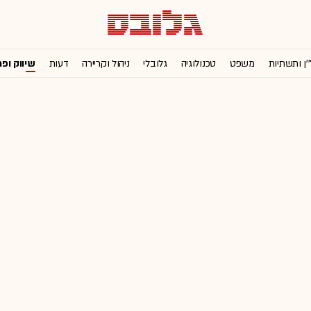
'ן ותשתיות
משפט
טכנולוגיה
גלובלי
ניהול וקריירה
דעות
שיווק ופ