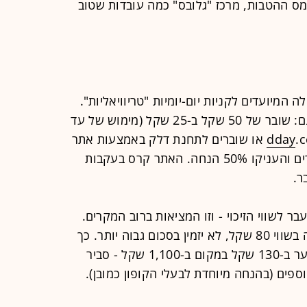
ס ההטבות, מרכז "גלובס" כמה עובדות שטוב
מיועדים לקניות יום-יומיות "טריוויאליות".
לדוגמה, קופוני ההנחה ברשת חצי חינם: שובר של 50 שקל ב-25 שקל (מימוש של עד
דלק באמצעות אתר
dday
שנמכרו בסערת עליית המחירים והעניקו 50% הנחה. האתר קרס בעקבות
ר.
 לשווי הזיכוי - וזו המציאות ברוב המקרים.
קשה להניח שמי שרכש שובר למסעדה בשווי 80 שקל, לא יזמין בסכום גבוה יותר. כך
גם מי שרוכש שובר לטיפול להסרת שיער ב-130 שקל במקום ב-1,100 שקל - סביר
וספים (בהנחה מיוחדת לבעלי הקופון כמובן).