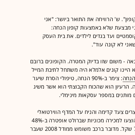
פון". ש' הרוויחה את התואר ביושר: "אני
ני מבצעת שלא באמצעות קופון הנחה:
מטיים ועד בגדים לילדים. את בית העסק
שאני לא קונה עוד".
ה - משום שזו בדיוק המטרה. הקופונים ברובם
א היינו קונים אלמלא היה משתחל לתיבת המייל
נחה
: צימר ב-90% הנחה, טיפולי הסרת שיער
חה או מסעדה ב-50% הנחה. הרעיון הוא שהכוח הקבוצתי הוא אשר משיג
מותנים במספר עסקאות מינימלי.
היצע המוצרים צעד קדימה והניח על המדף הווירטואלי
מכונית. במהלך החודשיים האחרונים הוצעו למכירה מכוניות שברולט אופטרה ב-48%
הנחה: 39,000 שקל במקום ב-75,000 שקל. מדובר ברכב משומש ממודל 2008 שעבר