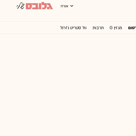
אורח
רסום
מגזין G
תרבות
וול סטריט ג'ורנל