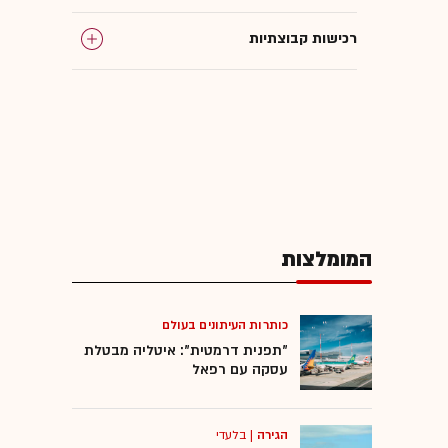
רכישות קבוצתיות
גרופר
באליגם (Baligam)
דיל היום
המומלצות
dday
כותרות העיתונים בעולם
"תפנית דרמטית": איטליה מבטלת
עסקה עם רפאל
הגירה
|
בלעדי