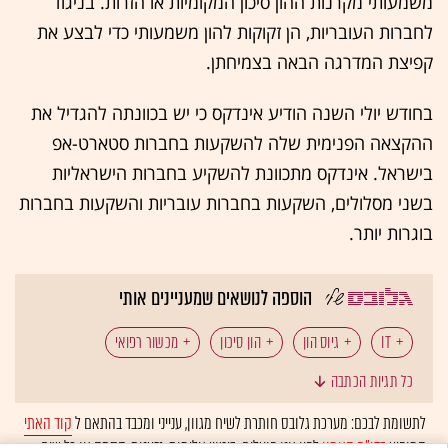
משמעותי מקרנות ההון סיכון המקומיות או הזרות. בניגוד
לחברות העובריות, הן זקוקות להון משמעותי כדי לבצע את
קפיצת המדרגה הבאה בצמיחתן.
בחודש יולי השנה הודיע אינדקס כי יש בכוונתה להגדיל את
ההקצאה הפנימית שלה להשקעות בחברות סטארט-אפ
בישראל. אינדקס מתכוונת להשקיע בחברות הישראליות
בשני מסלולים, השקעות בחברות עובריות והשקעות בחברות
בוגרות יותר.
הוספה לנושאים שמעניינים אותי
IT
גיוס הון
הון סיכון
מכשור רפואי
כל תגיות הכתבה
לתשומת לבכם: מערכת גלובס חותרת לשיח מגוון, ענייני ומכבד בהתאם ל
קוד האתי
המופיע
בדו"ח האמון
לפיו אנו פועלים. ביטויי אלימות, גזענות, הסתה או כל שיח