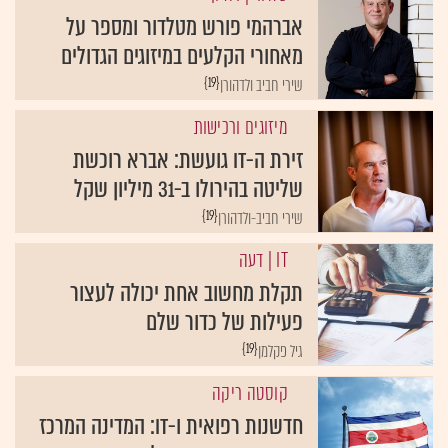
אברהמי פורש מטלדור ומספר על
מאחורי הקלעים במיזוגים הגדולים
{19}
שירי חביב ולדהורן
מיזוגים ורכישות
זירת ה-IT גועשת: אברא רוכשת
שליטה בהירולו ב-31 מיליון שקל
{19}
שירי חביב-ולדהורן
IT
| דעה
תקלת מחשוב אחת יכולה לעצור
פעילות של כדור שלם
{19}
גיל פקלמן
קוסטה ריקה
חדשנות רפואית ו-IT: המדינה המרכז