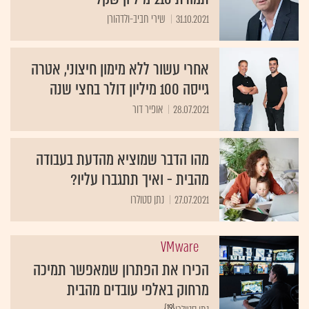
31.10.2021
שירי חביב-ולדהורן
אחרי עשור ללא מימון חיצוני, אטרה
גייסה 100 מיליון דולר בחצי שנה
28.07.2021
אופיר דור
מהו הדבר שמוציא מהדעת בעבודה
מהבית - ואיך תתגברו עליו?
27.07.2021
נתן סטולרו
VMware
הכירו את הפתרון שמאפשר תמיכה
מרחוק באלפי עובדים מהבית
{19}