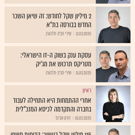
2 מיליון שקל לחודש: זה שיאן השכר
החדש בבורסה בת"א
11.03.2025
שירי חביב-ולדהורן
עסקת ענק בשוק ה-IT הישראלי:
מטריקס תרכוש את מג'יק
11.03.2025
שירי חביב-ולדהורן
ראיון
אחרי ההתמחות היא התחילה לעבוד
בחברה והתקדמה לכיסא המנכ"לית
01.02.2025
דורון אביגד
115 מיליון שקל בעשור: הדוחות חשפו