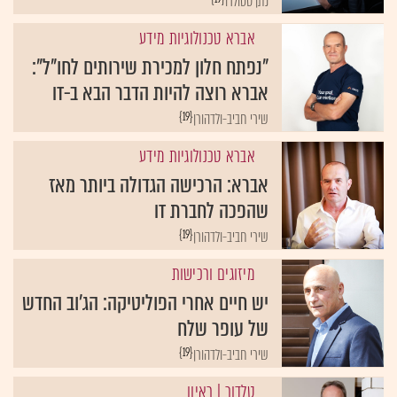
נתן סטולרו
אברא טכנולוגיות מידע
"נפתח חלון למכירת שירותים לחו"ל":
אברא רוצה להיות הדבר הבא ב-IT
{19}
שירי חביב-ולדהורן
אברא טכנולוגיות מידע
אברא: הרכישה הגדולה ביותר מאז
שהפכה לחברת IT
{19}
שירי חביב-ולדהורן
מיזוגים ורכישות
יש חיים אחרי הפוליטיקה: הג'וב החדש
של עופר שלח
{19}
שירי חביב-ולדהורן
טלדור
| ראיון