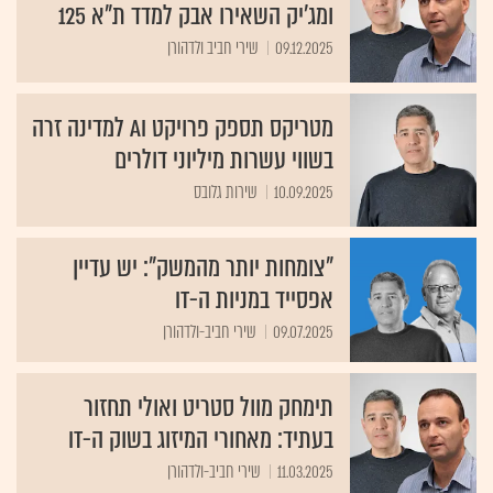
ומג'יק השאירו אבק למדד ת"א 125
09.12.2025
שירי חביב ולדהורן
מטריקס תספק פרויקט AI למדינה זרה
בשווי עשרות מיליוני דולרים
10.09.2025
שירות גלובס
"צומחות יותר מהמשק": יש עדיין
אפסייד במניות ה-IT
09.07.2025
שירי חביב-ולדהורן
תימחק מוול סטריט ואולי תחזור
בעתיד: מאחורי המיזוג בשוק ה-IT
11.03.2025
שירי חביב-ולדהורן