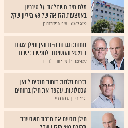
מלם תים משתלטת על סינריון
באמצעות הלוואה של 48 מיליון שקל
03.07.2022
שירי חביב ולדהורן
דוחות: חברות ה-IT וואן וחילן צמחו
ב-2021 וממשיכות לחפש רכישות
15.03.2022
שירי חביב-ולדהורן
בזכות טלדור: דוחות חזקים לוואן
טכנולוגיות, עקפה את חילן ברווחים
18.11.2021
אסנת פרץ
חילן רוכשת את חברת חשבשבת
תמורת 210 מיליון שקל