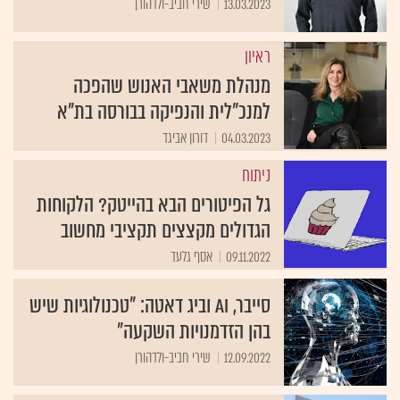
13.03.2023
שירי חביב-ולדהורן
ראיון
מנהלת משאבי האנוש שהפכה
למנכ"לית והנפיקה בבורסה בת"א
04.03.2023
דורון אביגד
ניתוח
גל הפיטורים הבא בהייטק? הלקוחות
הגדולים מקצצים תקציבי מחשוב
09.11.2022
אסף גלעד
סייבר, AI וביג דאטה: "טכנולוגיות שיש
בהן הזדמנויות השקעה"
12.09.2022
שירי חביב-ולדהורן