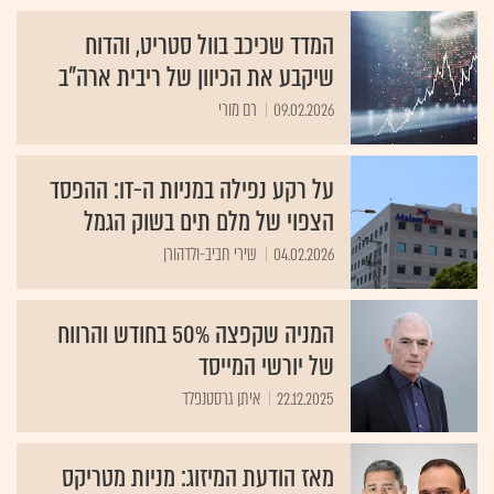
המדד שכיכב בוול סטריט, והדוח
שיקבע את הכיוון של ריבית ארה"ב
09.02.2026
רם מורי
על רקע נפילה במניות ה-IT: ההפסד
הצפוי של מלם תים בשוק הגמל
04.02.2026
שירי חביב-ולדהורן
המניה שקפצה 50% בחודש והרווח
של יורשי המייסד
22.12.2025
איתן גרסטנפלד
מאז הודעת המיזוג: מניות מטריקס