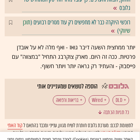
גלובס
רוכשי היוקרה כבר לא מחפשים רק עוד מטרים רבועים (
תוכן
שיווקי
)
יותר ממחצית השעה דיבר גואז - ואף מלה לא על אובדן
פרטיות. ככה זה היום. מארק צוקרבג התחיל "במצווה" עם
פייסבוק - והעתיד רק נראה יותר ויותר חשוף.
הוספה לנושאים שמעניינים אותי
DLD
Wired
בריאות ורפואה
כל תגיות הכתבה
לתשומת לבכם: מערכת גלובס חותרת לשיח מגוון, ענייני ומכבד בהתאם ל
קוד האתי
המופיע
בדו"ח האמון
לפיו אנו פועלים. ביטויי אלימות, גזענות, הסתה או כל שיח
האתר עושה שימוש בעוגיות (Cookies) לצורך שיפור חוויית המשתמש, ניתוח נתוני