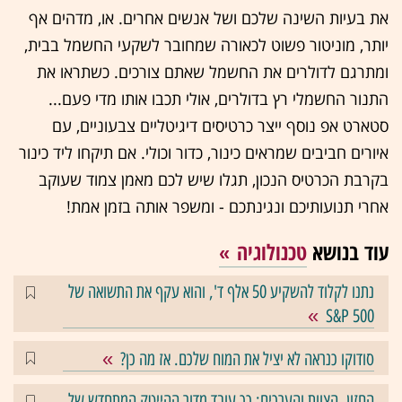
את בעיות השינה שלכם ושל אנשים אחרים. או, מדהים אף
יותר, מוניטור פשוט לכאורה שמחובר לשקעי החשמל בבית,
ומתרגם לדולרים את החשמל שאתם צורכים. כשתראו את
התנור החשמלי רץ בדולרים, אולי תכבו אותו מדי פעם...
סטארט אפ נוסף ייצר כרטיסים דיגיטליים צבעוניים, עם
איורים חביבים שמראים כינור, כדור וכולי. אם תיקחו ליד כינור
בקרבת הכרטיס הנכון, תגלו שיש לכם מאמן צמוד שעוקב
אחרי תנועותיכם ונגינתכם - ומשפר אותה בזמן אמת!
עוד בנושא
טכנולוגיה
נתנו לקלוד להשקיע 50 אלף ד', והוא עקף את התשואה של
S&P 500
סודוקו כנראה לא יציל את המוח שלכם. אז מה כן?
החזון, הצוות והערכים: כך עובד מדור ההייטק המתחדש של