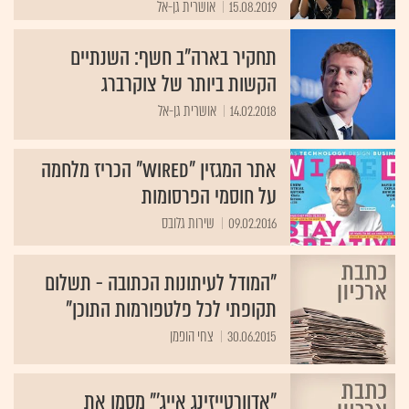
15.08.2019
אושרית גן-אל
תחקיר בארה"ב חשף: השנתיים
הקשות ביותר של צוקרברג
14.02.2018
אושרית גן-אל
אתר המגזין "Wired" הכריז מלחמה
על חוסמי הפרסומות
09.02.2016
שירות גלובס
"המודל לעיתונות הכתובה - תשלום
תקופתי לכל פלטפורמות התוכן"
30.06.2015
צחי הופמן
"אדוורטייזינג אייג'" מסמן את