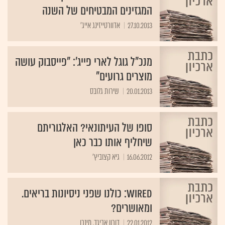
המגזינים המבטיחים של השנה
27.10.2013
אדוורטייזינג אייג'
מנכ"ל גוגל לארי פייג': "פייסבוק עושה
מוצרים גרועים"
20.01.2013
שירות גלובס
סופו של העיתונאי? האלגוריתם
שיחליף אותו כבר כאן
16.06.2012
גיא קצוביץ'
WIRED: כולנו שפני ניסיונות בריאים.
ומאושרים?
22.01.2012
דורון אביגד, מינכן