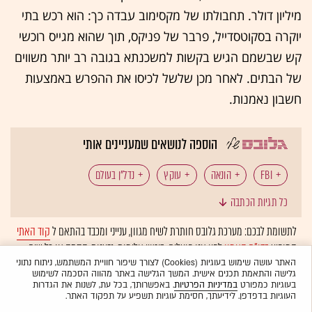
מיליון דולר. תחבולתו של מקסימוב עבדה כך: הוא רכש בתי
יוקרה בסקוטסדייל, פרבר של פניקס, תוך שהוא מגייס רוכשי
קש שבשמם הגיש בקשות למשכנתא בגובה רב יותר משווים
של הבתים. לאחר מכן שלשל לכיסו את ההפרש באמצעות
חשבון נאמנות.
הוספה לנושאים שמעניינים אותי
FBI
הונאה
עוקץ
נדל"ן בעולם
כל תגיות הכתבה
לתשומת לבכם: מערכת גלובס חותרת לשיח מגוון, ענייני ומכבד בהתאם ל
קוד האתי
המופיע
בדו"ח האמון
לפיו אנו פועלים. ביטויי אלימות, גזענות, הסתה או כל שיח
בלתי הולם אחר מסוננים בצורה
אוטומטית
ולא יפורסמו באתר.
האתר עושה שימוש בעוגיות (Cookies) לצורך שיפור חוויית המשתמש, ניתוח נתוני
גלישה והתאמת תכנים אישית. המשך הגלישה באתר מהווה הסכמה לשימוש
בעוגיות כמפורט
במדיניות הפרטיות
. באפשרותך, בכל עת, לשנות את הגדרות
העוגיות בדפדפן. לידיעתך, חסימת עוגיות תשפיע על תפקוד האתר.