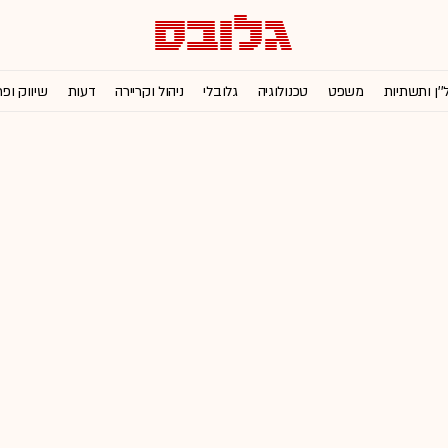
''ן ותשתיות
משפט
טכנולוגיה
גלובלי
ניהול וקריירה
דעות
שיווק ופ