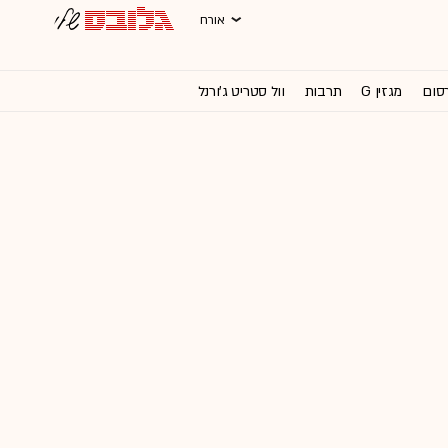
אורח
רסום
מגזין G
תרבות
וול סטריט ג'ורנל