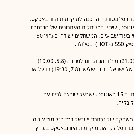
אל בכדורסל בטורניר ההכנה למוקדמות היורובאסקט.
ר בשלושה משחקים, החל מ-4 באוגוסט, שיהיו המשחקים האחרונים של הנבחרת
לפני שתיכנס למעגל המשחקים הרשמי בעוד שבועיים. המשחקים ישודרו בערוץ 50
השידור הראשון יהיה בשבת הקרובה (21:00) מול רומניה, יום למחרת (5.8, 19:00)
תתמודד הנבחרת מול נבחרת העתודה של ישראל, וביום שלישי (7.8, 19:30) תנעל את
משחקי מוקדמות אליפות אירופה ייפתחו ב-15 באוגוסט. ישראל שובצה לבית עם
לובקיה.
ON: "לאחר שידור משחקה של נבחרת ישראל בכדורגל מול צ'כיה,
דורסל לקראת מוקדמות היורובאסקט בערוץ