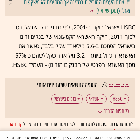
"זו אחת הערים המובילות במדינה אך המחירים לא משקפים
זאת" (
תוכן שיווקי
)
HSBC ישראל הוקם ב-2001. לפי נתוני בנק ישראל, נכון
לסוף 2011, היקף האשראי הקמעונאי של בנקים זרים
בישראל הסתכם ב-5.6 מיליארד שקל בלבד, כאשר את
האשראי הגדול ביותר - 3.2 מיליארד שקל (שהם כ-57%
מסך האשראי הפרטי של הבנקים הזרים) - העמיד HSBC.
הוספה לנושאים שמעניינים אותי
HSBC
אשראי
בנקים בישראל
כל תגיות הכתבה
לתשומת לבכם: מערכת גלובס חותרת לשיח מגוון, ענייני ומכבד בהתאם ל
קוד האתי
המופיע
בדו"ח האמון
לפיו אנו פועלים. ביטויי אלימות, גזענות, הסתה או כל שיח
בלתי הולם אחר מסוננים בצורה
אוטומטית
ולא יפורסמו באתר.
האתר עושה שימוש בעוגיות (Cookies) לצורך שיפור חוויית המשתמש, ניתוח נתוני