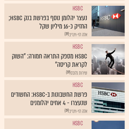
HSBC
נעצר יהלומן נוסף בפרשת בנק HSBC;
החזיק כ-16 מיליון שקל
{19}
אלה לוי-וינריב
HSBC
HSBC מספק התראה חמורה: "השוק
לקראת קריסה"
{19}
שירות גלובס
HSBC
פרשת החשבונות ב-HSBC: החשודים
שנעצרו - 4 אחים יהלומנים
{19}
אלה לוי-וינריב
HSBC