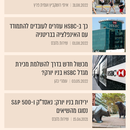
31.08.2022
איתי רושקביץ ועמית פרץ
כך ב-HSBC עוזרים לעובדים להתמודד
עם האינפלציה בבריטניה
01.08.2022
שירות גלובס
מכשול חדש בדרך להשלמת מכירת
מגדל HSBC בניו יורק?
03.05.2022
עומרי כהן
ירידות בניו יורק: נאסד"ק ו-S&P 500
נסוגו מהשיאים
15.06.2021
שירות גלובס