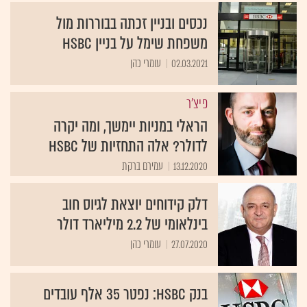
נכסים ובניין זכתה בבוררות מול
משפחת שימל על בניין HSBC
02.03.2021
עומרי כהן
פיצ'ר
הראלי במניות יימשך, ומה יקרה
לדולר? אלה התחזיות של HSBC
13.12.2020
עמירם ברקת
דלק קידוחים יוצאת לגיוס חוב
בינלאומי של 2.2 מיליארד דולר
27.07.2020
עומרי כהן
בנק HSBC: נפטר 35 אלף עובדים