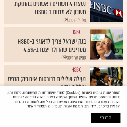
נעצרו 4 חשודים ראשונים בהחזקת
חשבון לא מדווח ב-HSBC
{19}
אלה לוי-וינריב
HSBC
בנק ישראל צריך לדאוג? ב-HSBC
מעריכים שהדולר יצנח ב-4.5%
{19}
סוניה גורודיסקי
HSBC
נעילה שלילית בבורסות אירופה; הנפט
צולל ב-2.7%
האתר עושה שימוש בעוגיות (Cookies) לצורך שיפור חוויית המשתמש, ניתוח נתוני
{19}
שירות גלובס
גלישה והתאמת תכנים אישית. המשך הגלישה באתר מהווה הסכמה לשימוש
בעוגיות כמפורט
במדיניות הפרטיות
. באפשרותך, בכל עת, לשנות את הגדרות
העוגיות בדפדפן. לידיעתך, חסימת עוגיות תשפיע על תפקוד האתר.
הבנתי