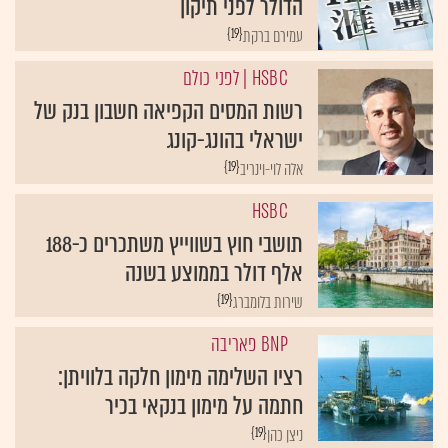
הדולר לפני תיקון
{19}
עמירם ברקת
HSBC
| לפני כולם
רשות המסים הקפיאה חשבון בנק של
ישראלי בהונג-קונג
{19}
אלה לוי-וינריב
HSBC
תושבי חוץ בשווייץ משתכרים כ-188
אלף דולר בממוצע בשנה
{19}
שירות בלומברג
BNP פאריבה
רציו השלימה מימון חלקה בלוויתן:
חתמה על מימון בנקאי בכיר
{19}
ניצן כהן