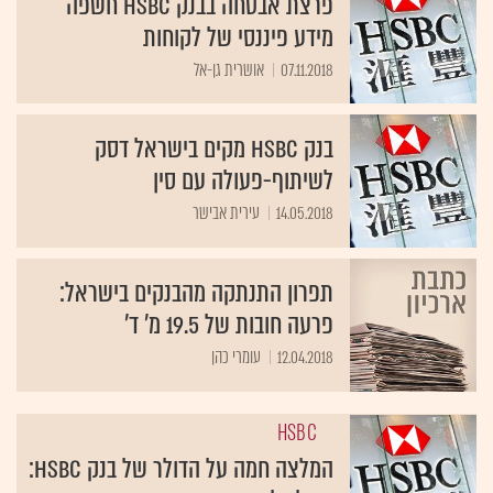
פרצת אבטחה בבנק HSBC חשפה
מידע פיננסי של לקוחות
07.11.2018
אושרית גן-אל
בנק HSBC מקים בישראל דסק
לשיתוף-פעולה עם סין
14.05.2018
עירית אבישר
תפרון התנתקה מהבנקים בישראל:
פרעה חובות של 19.5 מ' ד'
12.04.2018
עומרי כהן
HSBC
המלצה חמה על הדולר של בנק HSBC: