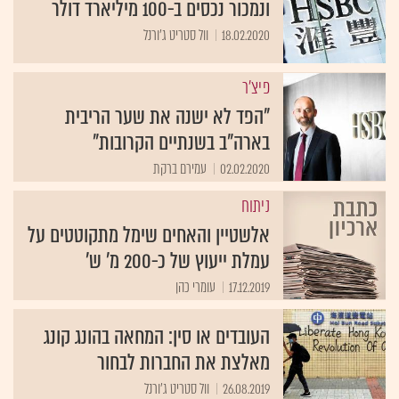
ונמכור נכסים ב-100 מיליארד דולר
18.02.2020
וול סטריט ג'ורנל
פיצ'ר
"הפד לא ישנה את שער הריבית
בארה"ב בשנתיים הקרובות"
02.02.2020
עמירם ברקת
ניתוח
אלשטיין והאחים שימל מתקוטטים על
עמלת ייעוץ של כ-200 מ' ש'
17.12.2019
עומרי כהן
העובדים או סין: המחאה בהונג קונג
מאלצת את החברות לבחור
26.08.2019
וול סטריט ג'ורנל