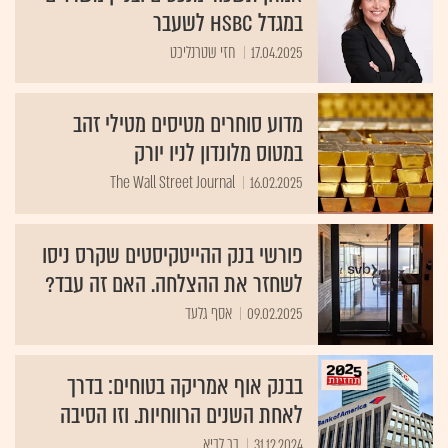
במגדל HSBC לשעבר
17.04.2025
חזי שטרנליכט
מדוע סוחרים מטיסים מטילי זהב
במטוס מלונדון לניו יורק
The Wall Street Journal
16.02.2025
פורשי בנק ההייטקיסטים שקרס ניסו
לשחזר את ההצלחה. האם זה עבד?
09.02.2025
אסף גלעד
בבנק אוף אמריקה בטוחים: בדרך
לאחת השנים הרווחיות. וזו הסיבה
31.12.2024
בר לביא