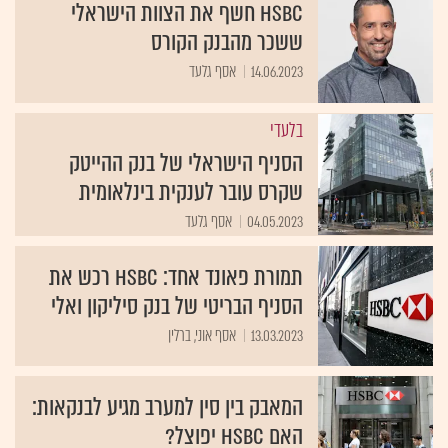
HSBC חשף את הצוות הישראלי
ששכר מהבנק הקורס
14.06.2023
אסף גלעד
בלעדי
הסניף הישראלי של בנק ההייטק
שקרס עובר לענקית בינלאומית
04.05.2023
אסף גלעד
תמורת פאונד אחד: HSBC רכש את
הסניף הבריטי של בנק סיליקון ואלי
13.03.2023
אסף אוני, ברלין
המאבק בין סין למערב מגיע לבנקאות:
האם HSBC יפוצל?