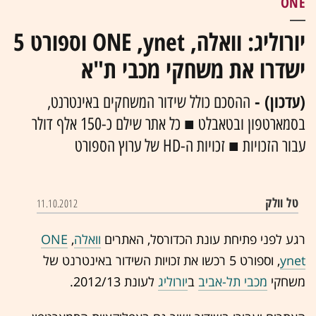
ONE
יורוליג: וואלה, ONE ,ynet וספורט 5
ישדרו את משחקי מכבי ת"א
(עדכון) -
ההסכם כולל שידור המשחקים באינטרנט,
בסמארטפון ובטאבלט ■ כל אתר שילם כ-150 אלף דולר
עבור הזכויות ■ זכויות ה-HD של ערוץ הספורט
טל וולק
11.10.2012
רגע לפני פתיחת עונת הכדורסל, האתרים
וואלה
,
ONE
ynet
,
וספורט 5 רכשו את זכויות השידור באינטרנט של
משחקי
מכבי תל-אביב
ב
יורוליג
לעונת 2012/13.