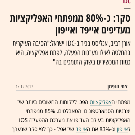
IDC
סקר: כ-80% ממפתחי האפליקציות
מעדיפים אייפד ואייפון
אורן רביב, אנליסט בכיר ב-IDC ישראל:"הסיבה העיקרית
בהחלטה לאילו מערכות הפעלה, לפתח אפליקציה, היא
כמות המכשירים בשוק התומכים בה"
צחי הופמן
17.12.2012
מפתחי ה
אפליקציות
הפכו ללקוחות החשובים ביותר של
יצרניות הסמארטפונים והטאבלטים. 85% ממפתחי
האפליקציות בעולם העדיפו את מערכת ההפעלה iOS
ל
אייפון
וכ-83% את ה
אייפד
של אפל - כך לפי סקר שנערך