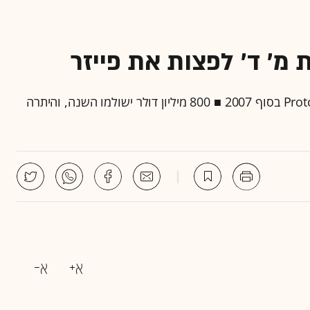
הפיצוי הוא בגין השקת הגרסה הגנרית לתרופת ה-Protonix בסוף 2007 ■ 800 מיליון דולר ישולמו השנה, והיתרה