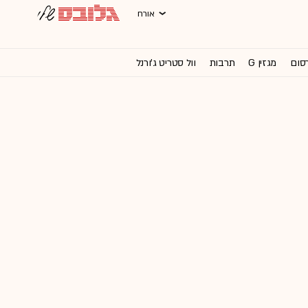
אורח
רסום
מגזין G
תרבות
וול סטריט ג'ורנל