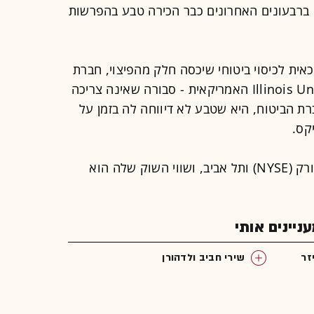
את היתרה תשלם עד אוקטובר 2014. ברבעונים האחרונים כבר הכירה טבע בהפרשות
כאית לכיסוי ביטוחי שיכסה חלק מהפיצוי, חברת
הביטוח - Illinois Union Insurance Company האמריקאית - סבורה שאינה צריכה
 הביטוח, היא שטבע לא דיווחה לה בזמן על
קס.
טבע נסחרת במקביל בבורסות של ניו יורק (NYSE) ותל אביב, ושווי השוק שלה הוא
יינים אותי
זר
שירי חביב ולדהורן