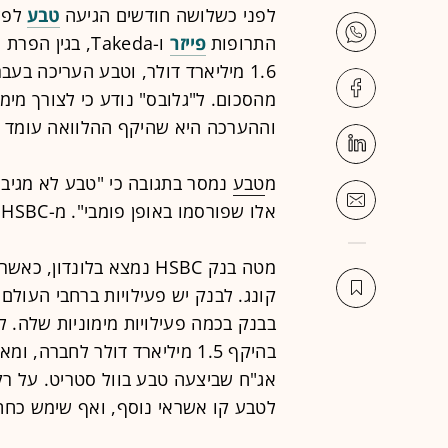
לפני כשלושה חודשים הגיעה
טבע
לפש
התרופות
פייזר
ו-Takeda, בגי
מהסכום. ל"גלובס" נודע כי לצורך מימ
וההערכה היא שהיקף ההלוואה עומד על
מ
טבע
נמסר בתגובה כי "טבע לא מגיבה
אלו שפורסמו באופן פומבי". מ-HSBC לא התקבלה תגובה.
מטה בנק HSBC נמצא בלונדו
קונג. לבנק יש פעילויות ברחבי העולם
בהיקף 1.5 מיליארד דולר לחב
לטבע קו אשראי נוסף, ואף שימש כחת