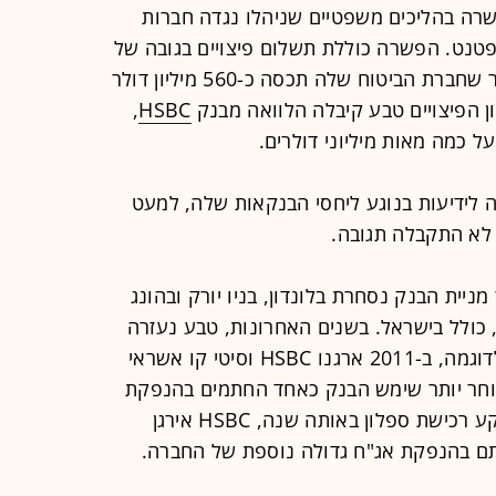
רה בהליכים משפטיים שניהלו נגדה חברות
ן הפרת פטנט. הפשרה כוללת תשלום פיצויים בגובה של
1.6 מיליארד דולר, וטבע העריכה בעבר שחברת הביטוח שלה תכסה כ-560 מיליון דולר
ון הפיצויים טבע קיבלה הלוואה מבנק
HSBC
,
 כמה מאות מיליוני דולרים.
 לידיעות בנוגע ליחסי הבנקאות שלה, למעט
ן, כאשר מניית הבנק נסחרת בלונדון, בניו יורק ובהונג
, כולל בישראל. בשנים האחרונות, טבע נעזרה
בבנק בכמה פעילויות מימוניות שלה. לדוגמה, ב-2011 ארגנו HSBC וסיטי קו אשראי
רה, ומאוחר יותר שימש הבנק כאחד החתמים בהנפקת
אג"ח שביצעה טבע בוול סטריט. על רקע רכישת ספלון באותה שנה, HSBC אירגן
ם בהנפקת אג"ח גדולה נוספת של החברה.