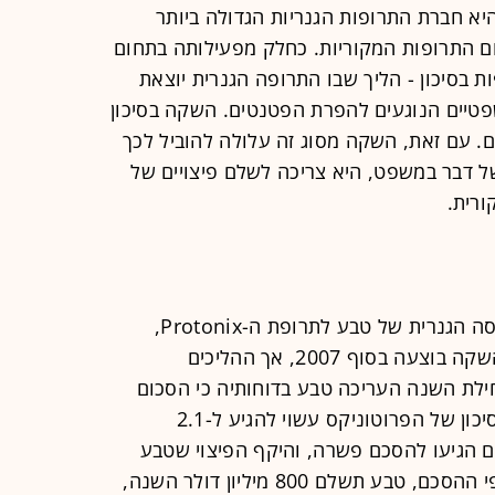
 היא חברת התרופות הגנריות הגדולה ביותר
ום התרופות המקוריות. כחלק מפעילותה בתחום
ת בסיכון - הליך שבו התרופה הגנרית יוצאת
פטיים הנוגעים להפרת הפטנטים. השקה בסיכון
ם. עם זאת, השקה מסוג זה עלולה להוביל לכך
 דבר במשפט, היא צריכה לשלם פיצויים של
במקרה הנוכחי, מדובר על השקת הגרסה הגנרית של טבע לתרופת ה-Protonix,
שמיועדת לטיפול בהחזר תוך-ושטי. ההשקה בוצעה בסוף 2007, אך ההליכים
לת השנה העריכה טבע בדוחותיה כי הסכום
שתצטרך לשלם כפיצוי בגין ההשקה בסיכון של הפרוטוניקס עשוי להגיע ל-2.1
ים הגיעו להסכם פשרה, והיקף הפיצוי שטבע
תשלם נקבע על 1.6 מיליארד דולר. לפי ההסכם, טבע תשלם 800 מיליון דולר השנה,