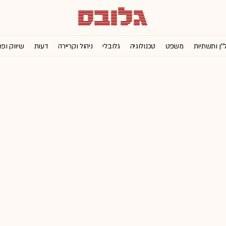
''ן ותשתיות
משפט
טכנולוגיה
גלובלי
ניהול וקריירה
דעות
שיווק ופ