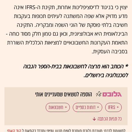
יצוין כי בניגוד לדיסציפלינות אחרות, תקינת ה-IFRS אינה
מדע מדויק אלא שפה המשתנה לעיתים תכופות בעקבות
חשיבה בלתי פוסקת של הוגי השפה ומבקריה. התקינה
הבינלאומית היא אבולוציונית, וכאן גם טמון חלק מסוד כוחה -
התאמת העקרונות החשבונאיים למציאות הכלכלית השוררת
בסביבה העסקית.
* הכותב הוא מרצה לחשבונאות בבית-הספר הגבוה
לטכנולוגיה בירושלים.
הוספה לנושאים שמעניינים אותי
IFRS
דוחות כספיים
חשבונאות
כל תגיות הכתבה
תקינה חשבונאית
לתשומת לבכם: מערכת גלובס חותרת לשיח מגוון, ענייני ומכבד בהתאם ל
קוד האתי