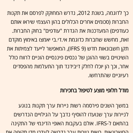
כך לדוגמה, בשנת 2012, נדרש המחוקק לפרסם את תקנות
החברות (סכומים אחרים הכלולים בהון העצמי שיראו אותם
כעודפים) המעדכנות את הגדרת "עודפים" בחוק החברות.
זאת, מחשש שחברות כדוגמת אי.די.בי יאמצו באימוץ מוקדם
תקן חשבונאות חדש (IFRS 9), המאפשר לייעד לצמיתות את
השינויים בשווי ההוגן של נכסים פיננסיים הוניים לרווח כולל
אחר, וכך הן יוכלו לחלק דיבידנד תוך התעלמות מהפסדים
רעיוניים שהתרחשו.
מודל חלופי מוצע לטיפול בחכירות
במשך השנים פירסמה רשות ניירות ערך תקנות בנוגע
לניירות ערך שנועדו להוסיף נדבך על הגילויים הנדרשים
בהתאם ל-IFRS. אולם בעקבות האופי הדינמי של התקינה
החשבונאית, רשות ניירות ערך נדרשה לעדכן מדי תקופה את