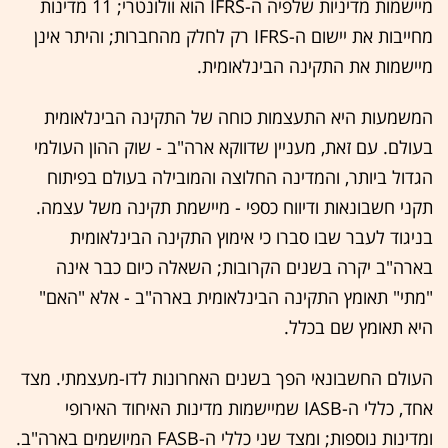
מיישמות מדיניות שלפיה ה-IFRS הוא וולונטרי; 11 מדינות
מחייבות את יישום ה-IFRS רק לחלק מהחברות; והיתר אינן
מיישמות את התקינה הבינלאומית.
המשמעות היא התעצמות כוחה של התקינה הבינלאומית
בעולם. עם זאת, מעניין שדווקא ארה"ב - שוק ההון העולמי
הגדול ביותר, והמדינה החלוצה והמובילה בעולם בפיתוח
תקני חשבונאות ודיווח כספי - מיישמת תקינה משל עצמה.
בניגוד לעבר שבו סברו כי אימוץ התקינה הבינלאומית
בארה"ב יקרה בשנים הקרובות; השאלה כיום כבר אינה
"מתי" תאומץ התקינה הבינלאומית בארה"ב - אלא "האם"
היא תאומץ שם בכלל.
העולם החשבונאי הפך בשנים האחרונות לדו-מעצמתי. מצד
אחד, כללי ה-IASB שמיישמות מדינות האיחוד האירופי
ומדינות נוספות; ומצד שני כללי ה-FASB המיושמים בארה"ב.