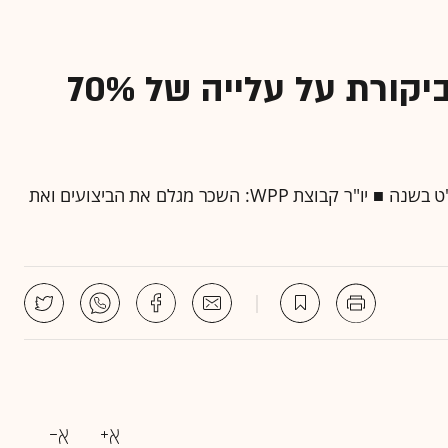
ב-WPP לא מתרגשים מהביקורת על עלייה של 70%
לאחר העלייה בשכרו ישתכר מרטין סורל 30 מיליון ליש"ט בשנה ■ יו"ר קבוצת WPP: השכר מגלם את הביצועים ואת