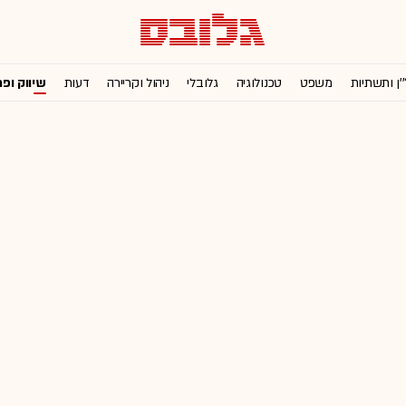
'ן ותשתיות
משפט
טכנולוגיה
גלובלי
ניהול וקריירה
דעות
שיווק ופ