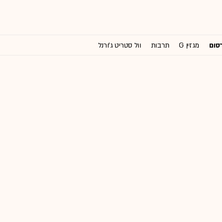
רסום
מגזין G
תרבות
וול סטריט ג'ורנל