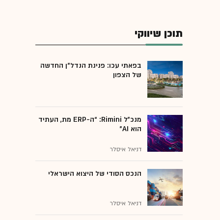
תוכן שיווקי
בפאתי עכו: פנינת הנדל"ן החדשה
של הצפון
מנכ״ל Rimini: “ה-ERP מת, העתיד
הוא AI"
דניאל איסלר
הנכס הסודי של היצוא הישראלי
דניאל איסלר