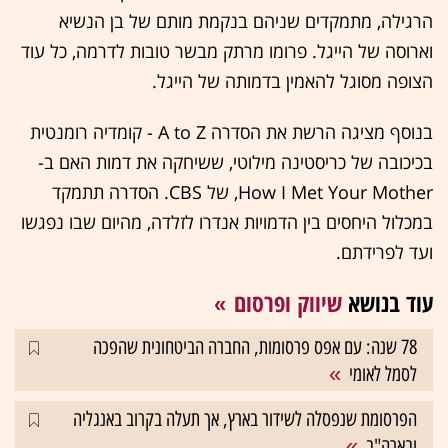
הרגילה, מתמקדים שניהם בנקמת מותם של בן הנשיא
וארוסה של הייגל. פרומו מרתק מבשר טובות לדרמה, כל עוד
הצופה מסוגל להאמין בדמותה של הייגל.
בנוסף מציגה הרשת את הסדרה A to Z - קומדיה רומנטית
בכיכובה של כריסטינה מילוטי, ששיחקה את דמות האם ב-
How I Met Your Mother, של CBS. הסדרה תתמקד
במכלול היחסים בין הדמויות אנדרו לזלדה, מהיום שבו נפגשו
ועד לפרידתם.
עוד בנושא
שיווק ופרסום
78 שנה: עם אפס פרסומות, החברה הביטחונית שהפכה
לסמל לאומי
הפרסומת שנפסלה לשידור בארץ, אך תעלה בקרוב באנגליה
ובארה"ב