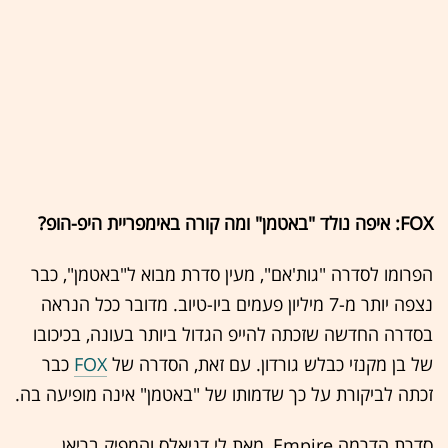
FOX: איפה נולד "באטמן" ומה קורה באימפריית היפ-הופ?
הפרומו לסדרה "גות'אם", מעין סדרת מבוא ל"באטמן", כבר
נצפה יותר מ-7 מיליון פעמים ביו-טיוב. מדובר ככל הנראה
בסדרה החדשה שזכתה להייפ הגדול ביותר בעונה, בכיכובו
של בן מקנזי כבלש גורדון. עם זאת, הסדרה של
FOX
כבר
זכתה לביקורת על כך שדמותו של "באטמן" אינה מופיעה בה.
סדרת הדרמה Empire, מאת לי דניאלס והמפיק בריאן