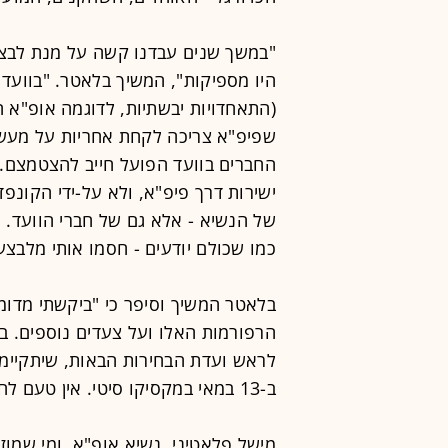
"במשך שנים עבדנו קשה על מנת לבצע 
היו מספיקות", המשיך בלאטר. "בוועד 
(התאחדויות יבשתיות, לדוגמה אופ"א ה
שפיפ"א צריכה לקחת אחריות על מעשיה
החברים בוועד הפועל חייב להצטמצם. 
ישירות דרך פיפ"א, ולא על-ידי הקונפד
של הנשיא - אלא גם של חברי הוועד. נ
כמו שכולם יודעים - חסמו אותי מלבצע
בלאטר המשיך וסיפר כי "ביקשתי מדו
הרפורמות האלו ועל צעדים נוספים. בנ
לראש ועדת הבחירות הבאות, שיתקיימו
ב-13 במאי במקסיקו סיטי. אין טעם לחכות עד אז ולייצר עיכוב בלתי רצוי".
מישל פלאטיני, נשיא אופ"א, ומי שמו