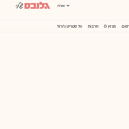
אורח
רסום
מגזין G
תרבות
וול סטריט ג'ורנל