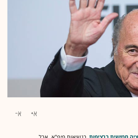
יה חמישית ברציפות
בנשיאות פיפ"א, אבל