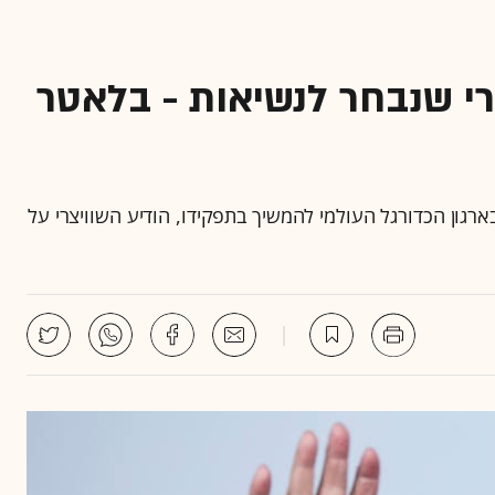
 5 ימים אחרי שנבחר לנשיאות - בלאטר
מ-209 המדינות החברות בארגון הכדורגל העולמי להמשיך בתפקידו, הודיע השוויצרי על