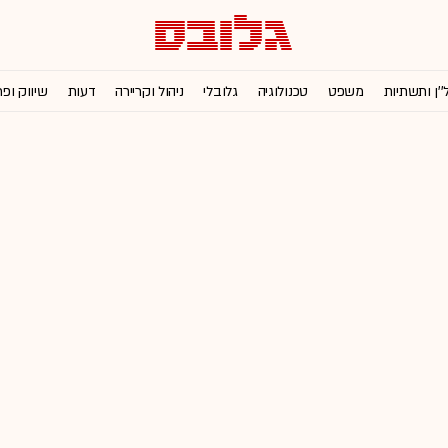
''ן ותשתיות
משפט
טכנולוגיה
גלובלי
ניהול וקריירה
דעות
שיווק ופ