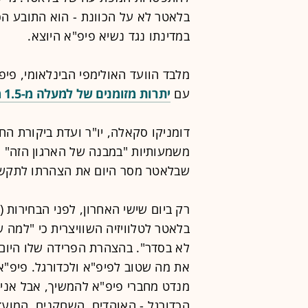
בלאטר לא על הכוונת - הוא התובע הכל
במדינתו נגד נשיא פיפ"א היוצא.
מלבד הוועד האולימפי הבינלאומי, פיפ
עם
יתרות מזומנים של למעלה מ-1.5 מיליארד דולר
דומניקו סקאלה, יו"ר ועדת ביקורת הח
משמעותיות "במבנה של הארגון הזה" ו
שבלאטר מסר היום את הצהרתו לתקשו
רק ביום שישי האחרון, לפני הבחירות (
בלאטר לטלוויזיה השוויצרית כי "למה
לא בסדר". בהצהרת הפרידה שלו היום,
את מה שטוב לפיפ"א ולכדורגל. פיפ"א
מנדט מחברי פיפ"א להמשיך, אבל אני
הכדורגל - האוהדים, השחקנים, המועדו