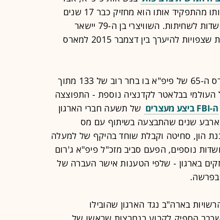
היום (ג') ספ בלאטר הודיע על התפטרותו מהתפקיד אותו הוא מחזיק כבר 17 שנים
רצופות, שנים אליהן התלוו אינספור חשדות לשחיתות. השוויצרי בן ה-79 יישאר
בעמדה שלו עד לקיום בחירות מחודשות שצפויות להיערך בין דצמבר 2015 למארס
כזכור, בשבוע שעבר, רגע לפני הקונגרס ה-65 של פיפ"א בו בחר רוב של 133 מתוך
רגל העולמי בבלאטר לקדנציה נוספת - התפוצצה
ה-FBI ביצע מעצרים
של תשעה חברי הארגון
 ארבע שנים שהתבצעה בשיתוף עם מס
IRS - בחשד להלבנת הון, סחיטה וקבלת שוחד בהיקף של למעלה
צו חשדות נוספים, הפעם סביב מזכ"ל פיפ"א ג'רום
ים בארגון - שלפי הטענות אישר העברה של
רשויות בארה"ב נגד הארגון שהובילו
כבר הספיק לקבוע בנחרצות שראשו של