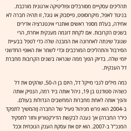
תהליכים עסקייים מסורבלים ופוליטיקה ארגונית מורכבת.
בניגוד לאפל, מיקרוסופט, פייסבוק או גוגל, זו תהיה חברה לא
אחידה, בעלת מספר ראשים ואתגרי אינטגרציה אדירים
בשנים הקרובות. אם לקחת דוגמה מענקית אחרת, הרי
שגוגל שינתה לאחרונה את המבנה שלה כדי לטפל בבעיית
הסירבול והתהליכים המורכבים וכדי לשמר את האופי החדשני
יזמי שלה. בדיוק הפוך ממה שנראה בשנים הקרובות מחברת
דל הענקית.
כמה מילים לגבי מייקל דל, היזם בן ה-50, שהקים את דל
כשהיה סטודנט בן 19, ניהל אותה ביד רמה, הנפיק אותה
והפך אותה לאחת מחברות המחשבים הגדולות בעולם.
ב-2004 הוא פרש מניהול פעיל של החברה (והמשיך לתפקד
כיו"ר החברה) אך נענה לבקשת הדירקטוריון וחזר לתפקיד
המנכ"ל ב-2007. הוא יזם את עסקת הענק הנוכחית וככל