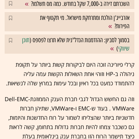
השכרתם דירה ב-7,000 שקל בחודש. כמה מס תשלמו?
אזרבייג'ן הולכת ומתרחקת מישראל. מי תקטוף את
הפירות?
בסמוך לסביון: ההזדמנות הנדל"נית שלא תרצו לפספס (
תוכן
שיווקי
)
קרלי פיורינה זוכה היום לביקורות קשות ביותר על תקופת
ניהולה ב-HP וזוהי אחת השאלות הקשות עמה עליה
להתמודד כמעט בכל ראיון ובכל עימות במרוץ שלה לנשיאות.
וזה גם החשש הגדול לגבי חברת הענק הממוזגתDell-EMC-
VMWare . בעוד ש-EMC ו-VMWare, שתיהן חברות
חדשניות ביותר שהצליחו לשמור על רוח החדשנות והיזמות,
גם כשכבר צמחו להיות חברות גדולות בתחומן, קשה לראות
כיצד תישמר הרוח הזו בחברת ענק בינלאומית בעלת