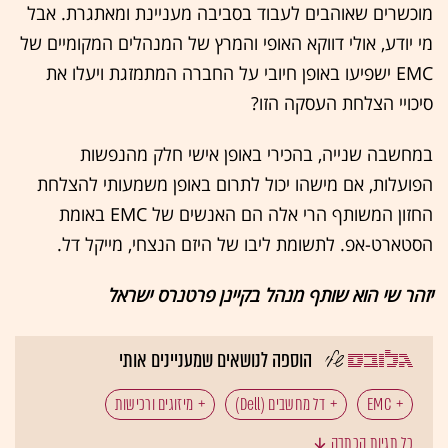
מוכשרים שאוהבים לעבוד בסביבה מעניינת ומאתגרת. אבל
מי יודע, אולי דווקא האופי והמרץ של המנהלים המקומיים של
EMC ישפיעו באופן חיובי על החברה המתמזגת ויעלו את
סיכויי הצלחת העסקה הזו?
במחשבה שנייה, בהכירי באופן אישי חלק מהנפשות
הפועלות, אם מישהו יכול לתרום באופן משמעותי להצלחת
החזון המשותף הרי אלה הם האנשים של EMC באומת
הסטארט-אפ. לתשומת ליבו של היזם הנצחי, מייקל דל.
יזהר שי הוא שותף מנהל בקיינן פרטנרס ישראל
הוספה לנושאים שמעניינים אותי
EMC
דל מחשבים (Dell)
מיזוגים ורכישות
כל תגיות הכתבה