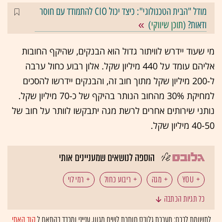
מודל "הבית הטכנולוגי": כיצד יכול CIO להתמודד עם חוסר
ודאות? (
תוכן שיווקי
)
מי שעוד יידרש לוויתור גדול הוא הבנקים, שהיקף החובות
אליהם עומד על 440 מיליון שקל. אלון רבוע כחול ערבה
ל-200 מיליון שקל מתוך חוב זה, והבנקים יידרשו להסכים
למחיקת 30% מהחוב הנותר בהיקף של כ-70 מיליון שקל.
נותני שירותים אחרים לרשת מגה יתבקשו לוותר על חוב של
40-50 מיליון שקל.
הוספה לנושאים שמעניינים אותי
YOU
מגה
ריבוע כחול
רמי לוי
כל תגיות הכתבה
רשתות שיווק
לתשומת לבכם: מערכת גלובס חותרת לשיח מגוון, ענייני ומכבד בהתאם ל
קוד האתי