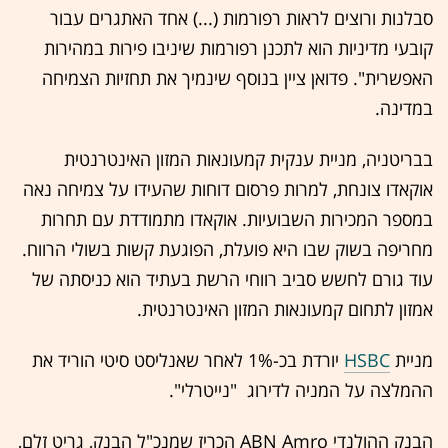
סבלנות ורוצים לראות רפורמות (...) אחד האתגרים עבור
קובעי מדיניות הוא לתכנן רפורמות שיניבו פירות במהירות
האפשרית". פדואן ציין בנוסף שינמיך את תחזיות הצמיחה
במדינה.
בבריטניה, מניית ענקית קמעונאות המזון האינטרנטית
אוקאדו צונחת, למרות פרסום דוחות שהעידו על צמיחה נאה
במספר המכירות השבועיות. אוקאדו מתמודדת עם תחרות
מחריפה בשוק שבו היא פועלת, הפוגעת קשות בשולי הרווח.
עוד גורם לחשש סביב רווחי הרשת בעתיד הוא כניסתה של
אמזון לתחום קמעונאות המזון האינטרנטית.
מניית
HSBC
יורדת בכ-1% לאחר שאנליסט סיטי הוריד את
ההמלצה על המניה לדירוג "נייטרלי".
הבנק ההולנדי ABN Amro הכריז שמנכ"ל הבנק, גריט זלם,