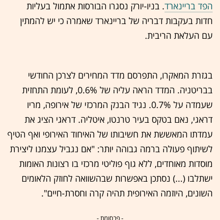
הפד בריינארד
. בניו-יורק נסגרו הבורסות אתמול בעליות
חדות בעקבות דבריה של בריינארד שאמרה כי יש להמתין
עם העלאת הריבית.
בגזרת המאקרו, התפרסם מדד המחירים לצרכן החודשי
בבריטניה. המדד הראה עליה של 0.6%, לעומת התחזית
שעמדה על 0.7%. נגיד הבנק המרכזי של אירופה, מריו
דראגי, נאם בטקס בעיר טרנטו, איטליה. דראגי הציג את
עמדתו המאששת את חשיבותו של האיחוד האירופי ואף הטיף
לשיתוף פעולה ברמה גבוהה יותר: "אם נגביל עצמנו ליצירת
מוסדות מאוחדים, ללא גוף פוליטי מרכזי בו רצונות האומות
ישתלבו (...) נסתכן באפשרות שבהשוואה לחוזק הלאומים
השונים, היוזמה האירופית תהיה קרה וחסרת-חיים".
- פרסומת -