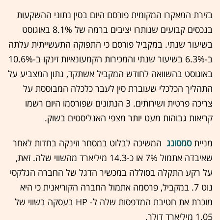
בזירת המאקרו המקומית פורסם היום בסין נתוני ההשקעות
בנכסים קבועים שנותרו יציבים ברמה של 8.1% באוגוסט
בשיעור שנתי. במקביל פורסם כי התפוקה התעשייתית עלתה
ב-6.3% בשיעור שנתי והמכירות הקמעונאיות זינקו ב-10.6%
באוגוסט בהשוואה לחודש המקביל אשתקד, נתון המצביע על
התהליך הכלכלי שעוברת סין לעבר כלכלה המבוססת על
צריכה פרטית ושירותים. 3 הנתונים שפורסמו היום רשמו
קריאות גבוהות מעט יותר מצפי האנליסטים בשוק.
מניית
סמסונג
המשיכה לבלוט במסחר וזינקה בחדות לאחר
שאיבדה אתמול 7% או כ-14.3 מיליארד מהשווי שלה. זאת,
על רקע התקלה בסוללה במכשיר הדגל של החברה הגלקסי
נוט 7. במקביל, פרסמה אתמול החברה הקוריאנית כי היא
מוכרת את חטיבת המדפסות שלה ל- HP בעסקה בשווי של
1.05 מיליארד דולר.