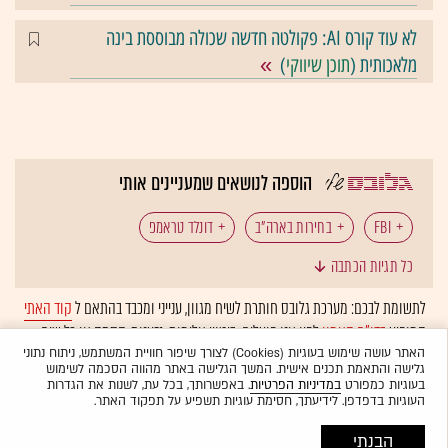
לא עוד קורס AI: פקולטה חדשה שכולה מבוססת בינה
מלאכותית (
תוכן שיווקי
)
הוספה לנושאים שמעניינים אותי
FBI
בחירות בארה"ב
דונלד טראמפ
כל תגיות הכתבה
הילארי קלינטון
לתשומת לבכם: מערכת גלובס חותרת לשיח מגוון, ענייני ומכבד בהתאם ל
קוד האתי
המופיע
בדו"ח האמון
לפיו אנו פועלים. ביטויי אלימות, גזענות, הסתה או כל שיח
בלתי הולם אחר מסוננים בצורה
אוטומטית
ולא יפורסמו באתר.
האתר עושה שימוש בעוגיות (Cookies) לצורך שיפור חוויית המשתמש, ניתוח נתוני
גלישה והתאמת תכנים אישית. המשך הגלישה באתר מהווה הסכמה לשימוש
בעוגיות כמפורט
במדיניות הפרטיות
. באפשרותך, בכל עת, לשנות את הגדרות
העוגיות בדפדפן. לידיעתך, חסימת עוגיות תשפיע על תפקוד האתר.
הבנתי