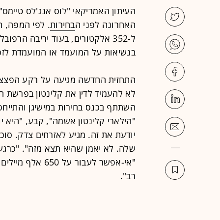
העיתון האמריקאי "לוס אנג'לס טיימס
האחרונה לפני ה
בחירות
. לפי המפה, 
ל-352 אלקטורים, בעוד יריבה הרפובליקני
בנשיאות על המועמד או המועמדת לזכות בקולו
התחזית החדשה מגיעה על רקע הפצצה
לא להעמיד לדין את קלינטון בפרשת ה
השתתף בכנס בחירות במישיגן והתייחס
שלה. לא יאמן שהיא תצא מזה". "כרגע
"אי-אפשר לעבור ע
רב".