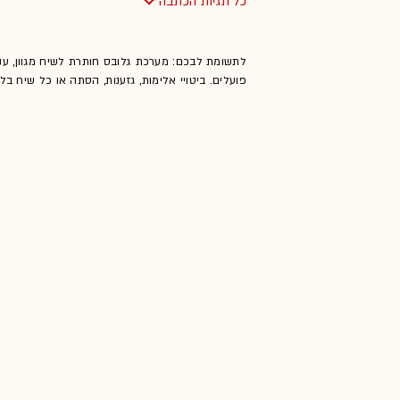
כל תגיות הכתבה
לתשומת לבכם: מערכת גלובס חותרת לשיח מגוון, ענ
פועלים. ביטויי אלימות, גזענות, הסתה או כל שיח ב