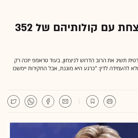
תחזית חדשה: קלינטון מנצחת עם קולותיהם של 352
טית תשיג את הרוב הדרוש לניצחון, בעוד טראמפ יזכה רק
ות 186 אלקטורים ■ טראמפ על החלטת ה-FBI שלא להעמידה לדין: "כרגע היא מוגנת, אבל החקירות יימשכו