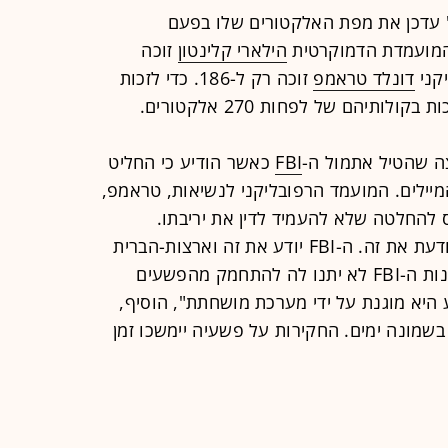
" עדכן את מפת האלקטורים שלו בפעם
המועמדת הדמוקרטית
הילארי קלינטון
זוכה
דונלד טראמפ
זוכה רק ל-186. כדי לזכות
תיהם של לפחות 270 אלקטורים.
 שהטיל אתמול ה-
FBI
כאשר הודיע כי החליט
מיילים. המועמד הרפובליקני לנשיאות, טראמפ,
 להחלטה שלא להעמיד לדין את יריבתו.
"הילארי קלינטון אשמה", קבע, "היא יודעת את זה. ה-FBI יודע את זה וארצות-הברית
יודעת את זה. מגיע לאזרחים צדק. סוכנות ה-FBI לא יתנו לה להתחמק מהפשעים
 היא מוגנת על ידי מערכת מושחתת", הוסיף,
ל 650 אלף מיילים בשמונה ימים. החקירות על פשעיה יימשכו זמן