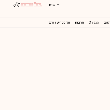
אורח
רסום
מגזין G
תרבות
וול סטריט ג'ורנל