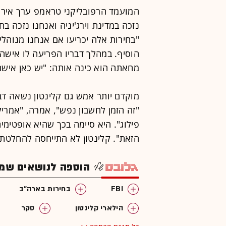
המועמד הרפובליקני טראמפ ערך אירוע 
נזכה במדינת וירג'יניה ואנחנו נזכה ב
"בחירות אלה יכריעו אם אנחנו מנוהלי
הוסיף. במהלך דבריו הפריעה לו אישה
מחאתה הוא כינה אותה: "יש כאן אישה
מוקדם יותר אמש גם קלינטון נשאה דב
"זה הזמן לחשבון נפש", אמרה, "אמריקה
פילוג". היא סיימה בכך שהיא אופטימי
הזאת". קלינטון לא התייחסה להחלטת ה-FBI שלא להעמידה ל
הוספה לנושאים שמענ
FBI
בחירות בארה"ב
הילארי קלינטון
סקר