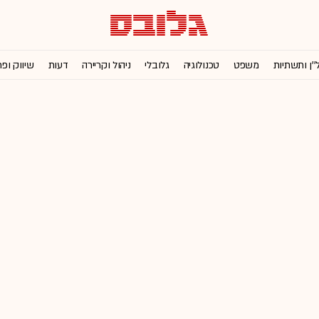
''ן ותשתיות
משפט
טכנולוגיה
גלובלי
ניהול וקריירה
דעות
שיווק ופ