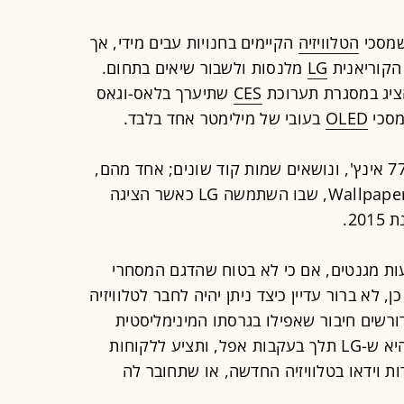
שמסכי
הטלוויזיה
הקיימים בחנויות עבים מידי, אך
הקוריאנית
LG
מלנסות ולשבור שיאים בתחום.
הציג במסגרת תערוכת
CES
שתיערך בלאס-וגאס
מסכי
OLED
בעובי של מילימטר אחד בלבד.
הדגמים הללו נעים בגודלם מ-55 ועד 77 אינץ', ונושאים שמות קוד שונים; אחד מהם,
W7, הוא בסבירות גבוהה קיצור לשם Wallpaper, שבו השתמשה LG כאשר הציגה
2.
ות מגנטים, אם כי לא בטוח שהדגם המסחרי
 לא ברור עדיין כיצד ניתן יהיה לחבר לטלוויזיה
כל כך כבלי HDMI או USB, הדורשים חיבור שאפילו בגרסתו המינימליסטית
ביותר עבה ממילימטר. אפשרות אחת היא ש-LG תלך בעקבות אפל, ותציע ללקוחות
ת וידאו בטלוויזיה החדשה, או שתחובר לה