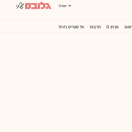
אורח
רסום
מגזין G
תרבות
וול סטריט ג'ורנל