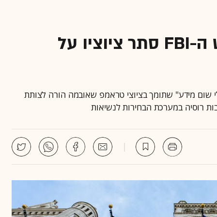
סטירת לחי לטראמפ: ראש ה-FBI סתר ציוציו על
גרס הכריז ג'יימס קומי, ראש ה-FBI: "אין לי שום מידע" שתומך בציוצי טראמפ שאובמה הורה לצותת
ות רוסיה במערכת הבחירות לנשיאות