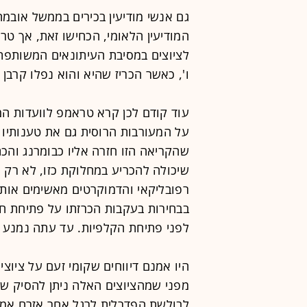
גם אנשי מודיעין בכירים בממשל אובמ
המודיעין הלאומי, הכחישו זאת, אך ט
לציוצים במסיבת העיתונאים המשותפת 
ו', כאשר הכריז שהיא והוא נפלו קרבן
עוד קודם לכן קרא טראמפ לוועדות המו
על המעורבות הרוסית גם את טענותיו 
שהקריאה הזו חזרה אליו כבומרנג והכת
שיכולה להכריע במחלוקת כזו, לא רק 
רפובליקאי והדמוקרטים מאשימים אותו
בבחירות בעקבות הכרזתו על פתיחת ח
לפני פתיחת הקלפיות. עד עתה נמנע ק
היו אמנם דיווחים שקומי זעם על ציו
לבולשת הפדרלית לרגל אחר אזרח אמ