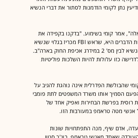
עין נתן לקומי הזדמנות לסתור את דברי הנשיא
אלה", אמר קומי בשימוע. "בדקנו בקפידה את
העניין ב-FBI ולא מצאנו דבר". משמעות הדברים היא, שראש FBI מכריז בגלוי שנשיא
ארה"ב שיקר. בכך נוצר קרע גלוי בין הנשיא לבין מס' 2 במידרג אכיפת החוק בארה"ב.
ישה כזו עלולות להיות השלכות פוליטיות
ומי שהבולשת הפדרלית אינה נוהגת להגיב על
ך הפעם הסמיך אותו משרד המשפטים לתת פומבי
 רוסית בפרשת הבחירות ואפיק אחד של
אנשי מטה טראמפ במעורבות הזו.
עדה, אדם שיף, מנה התפתחויות שונות
עובדה שאחד מאנשי טראמפ, רוג'ר סטון,