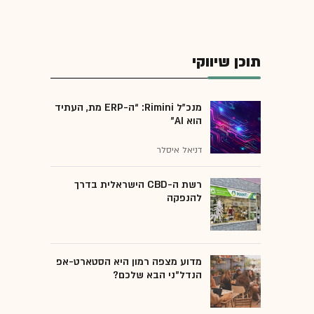
תוכן שיווקי
מנכ״ל Rimini: “ה-ERP מת, העתיד
הוא AI"
דניאל איסלר
רשת ה-CBD הישראלית בדרך
להנפקה
מדוע מצפה רמון היא הסטארט-אפ
הנדל"ני הבא שלכם?