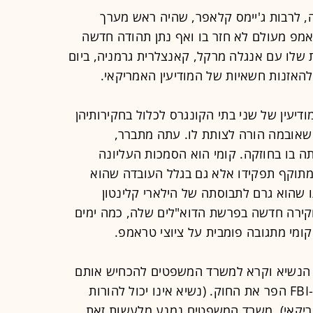
ה, לרבות ג'יימס קלאפר, שהיה ראש מערך
ראמפ מעולם לא חזר בו ואף נתן תהודה חדשה
שלו עם אנגלה מרקל, קאנצלרית גרמניה, ביום
 להאזנות חשאיות של המודיעין האמריקאי.
דיעין של שני בתי הקונגרס לכלול בחקירותיהן
שאובמה הורה לצותת לו. עתה מתברר,
ה בו בחוזקה. קומי הוא הסמכות העליונה
מתוקף תפקידו אלא גם בגלל העובדה שהוא
 שהוא גרם לתבוסתה של הילארי קלינטון
קירה חדשה בפרשת הדוא"לים שלה, כמה ימים
ומי מתגובה פומבית על ציוצי טראמפ.
צי הנשיא וקרא למשרד המשפטים להכחיש אותם
מפני שמהציוצים האלה ניתן להסיק ש-FBI הפר את החוק. (נשיא אינו יכול להורות
ריקאי). משרד המשפטים נמנע מלעשות זאת.