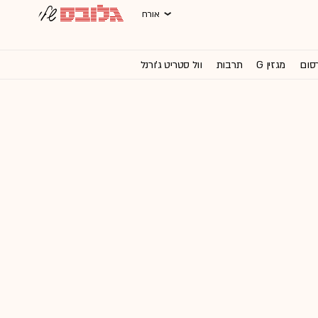
אורח
רסום
מגזין G
תרבות
וול סטריט ג'ורנל