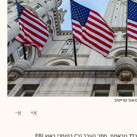
בסטירת לחי פומבית לנשיא ארה"ב, דונלד טראמפ, סתר הערב (ב') בפומבי ראש FBI,