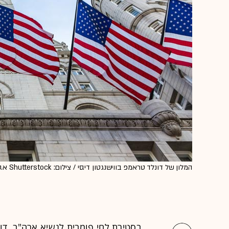
המלון של דונלד טראמפ בווישנגטון די.סי / צילום: Shutterstock א.ס.א.פ קרייטיב