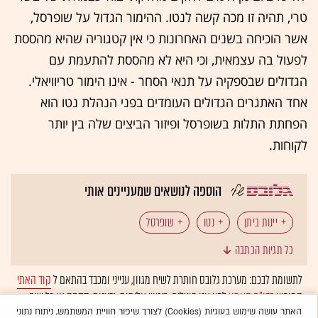
טרי, תהיה זו מכה קשה לנטו. ההימור הגדול על שופרסל,
אשר הוכיחה בשנים האחרונות כי אין קטגוריה שהיא מהססת
לפעול בה עצמאית, וכי היא לא מהססת להתעמת עם
הגדולים שבספקיה על תנאי הסחר - אינו הימור טריוויאלי.
אחד האתגרים הגדולים העומדים בפני הנהלת נטו הוא
הפחתת התלות בשופרסל ופיזור הביצים שלה בין יותר
לקוחות.
הוספה לנושאים שמעניינים אותי
יינות ביתן
נטו
שופרסל
כל תגיות הכתבה
לתשומת לבכם: מערכת גלובס חותרת לשיח מגוון, ענייני ומכבד בהתאם ל
קוד האתי
המופיע
בדו"ח האמון
לפיו אנו פועלים. ביטויי אלימות, גזענות, הסתה או כל שיח
בלתי הולם אחר מסוננים בצורה
אוטומטית
ולא יפורסמו באתר.
האתר עושה שימוש בעוגיות (Cookies) לצורך שיפור חוויית המשתמש, ניתוח נתוני