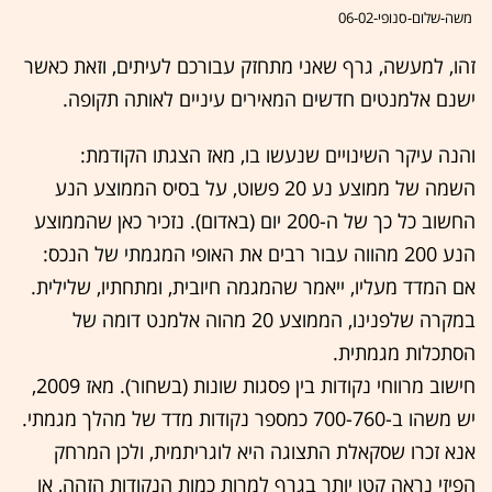
משה-שלום-סנופי-06-02
זהו, למעשה, גרף שאני מתחזק עבורכם לעיתים, וזאת כאשר
ישנם אלמנטים חדשים המאירים עיניים לאותה תקופה.
והנה עיקר השינויים שנעשו בו, מאז הצגתו הקודמת:
השמה של ממוצע נע 20 פשוט, על בסיס הממוצע הנע
החשוב כל כך של ה-200 יום (באדום). נזכיר כאן שהממוצע
הנע 200 מהווה עבור רבים את האופי המגמתי של הנכס:
אם המדד מעליו, ייאמר שהמגמה חיובית, ומתחתיו, שלילית.
במקרה שלפנינו, הממוצע 20 מהוה אלמנט דומה של
הסתכלות מגמתית.
חישוב מרווחי נקודות בין פסגות שונות (בשחור). מאז 2009,
יש משהו ב-700-760 כמספר נקודות מדד של מהלך מגמתי.
אנא זכרו שסקאלת התצוגה היא לוגריתמית, ולכן המרחק
הפיזי נראה קטן יותר בגרף למרות כמות הנקודות הזהה, או