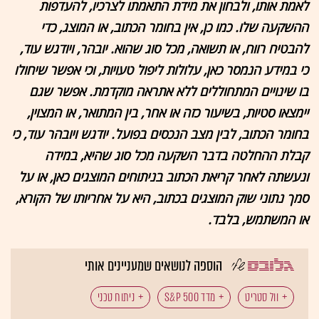
לאמת אותו, ולבחון את מידת התאמתו לצרכיו, להעדפות
ההשקעה שלו. כמו כן, אין בחומר הכתוב, או המוצג, כדי
להבטיח רווח, או תשואה, מכל סוג שהוא. יובהר, ויודגש עוד,
כי במידע הנמסר כאן, עלולות ליפול טעויות, וכי אפשר שיחולו
בו שינויים המתחוללים ללא אתראה מוקדמת. אפשר שגם
יימצאו סטיות, בשיעור כזה או אחר, בין המתואר, או המצוין,
בחומר הכתוב, לבין מצב הנכסים בפועל. יודגש ויובהר עוד, כי
קבלת ההחלטה בדבר השקעה מכל סוג שהיא, במידה
ונעשתה לאחר קריאת הכתוב בניתוחים המוצגים כאן, או על
סמך נתוני שוק המוצגים בכתוב, היא על אחריותו של הקורא,
או המשתמש, בלבד.
הוספה לנושאים שמעניינים אותי
וול סטריט
מדד S&P 500
ניתוח טכני