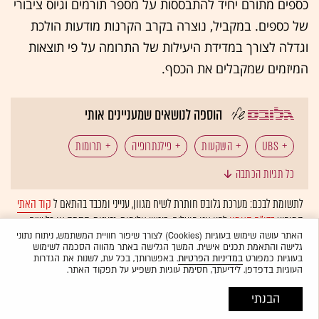
כספים מתורם יחיד להתבססות על מספר תורמים וגיוס ציבורי
של כספים. במקביל, נוצרה בקרב הקרנות מודעות הולכת
וגדלה לצורך במדידת היעילות של התרומה על פי תוצאות
המיזמים שמקבלים את הכסף.
הוספה לנושאים שמעניינים אותי
UBS
השקעות
פילנתרופיה
תרומות
כל תגיות הכתבה
לתשומת לבכם: מערכת גלובס חותרת לשיח מגוון, ענייני ומכבד בהתאם ל
קוד האתי
המופיע
בדו"ח האמון
לפיו אנו פועלים. ביטויי אלימות, גזענות, הסתה או כל שיח
בלתי הולם אחר מסוננים בצורה
אוטומטית
ולא יפורסמו באתר.
האתר עושה שימוש בעוגיות (Cookies) לצורך שיפור חוויית המשתמש, ניתוח נתוני
גלישה והתאמת תכנים אישית. המשך הגלישה באתר מהווה הסכמה לשימוש
בעוגיות כמפורט
במדיניות הפרטיות
. באפשרותך, בכל עת, לשנות את הגדרות
העוגיות בדפדפן. לידיעתך, חסימת עוגיות תשפיע על תפקוד האתר.
הבנתי