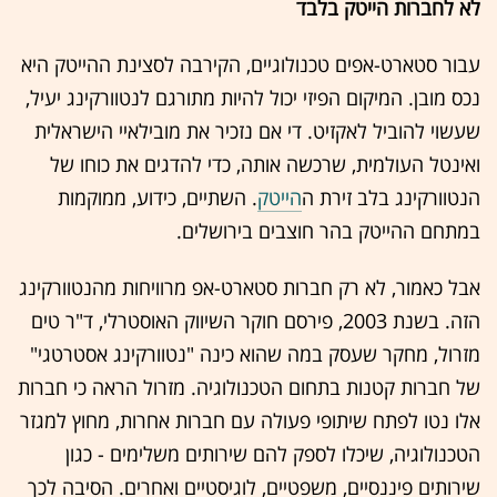
לא לחברות הייטק בלבד
עבור סטארט-אפים טכנולוגיים, הקירבה לסצינת ההייטק היא
נכס מובן. המיקום הפיזי יכול להיות מתורגם לנטוורקינג יעיל,
שעשוי להוביל לאקזיט. די אם נזכיר את מובילאיי הישראלית
ואינטל העולמית, שרכשה אותה, כדי להדגים את כוחו של
הנטוורקינג בלב זירת ה
הייטק
. השתיים, כידוע, ממוקמות
במתחם ההייטק בהר חוצבים בירושלים.
אבל כאמור, לא רק חברות סטארט-אפ מרוויחות מהנטוורקינג
הזה. בשנת 2003, פירסם חוקר השיווק האוסטרלי, ד"ר טים
מזרול, מחקר שעסק במה שהוא כינה "נטוורקינג אסטרטגי"
של חברות קטנות בתחום הטכנולוגיה. מזרול הראה כי חברות
אלו נטו לפתח שיתופי פעולה עם חברות אחרות, מחוץ למגזר
הטכנולוגיה, שיכלו לספק להם שירותים משלימים - כגון
שירותים פיננסיים, משפטיים, לוגיסטיים ואחרים. הסיבה לכך