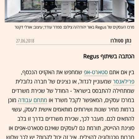
מרכז העסקים של Regus באור יהודה/ה צילום: סמדר עודד; עיצוב: אורלי דקטר
נתן סטולרו
27.06.2018
הכתבה בשיתוף Regus
בין אם אתם
סטארט-אפ
שמחפש את האקזיט הנכסף,
פרילאנסר
שמעוניין לגדול, או נציגים של חברה גלובלית
שמתחילה להתבסס בישראל - המודל של שכירת משרדים
במרכז עסקים, המאפשר לקבל משרד או
מתחם עבודה
מוכן
ברמות מחיר שונות ושירותים מותאמים אישית לעסק, עשוי
להתאים לכם. מעבר לכך, שכירת משרדים בדרך זו בלב
סצינת ההייטק, תורמת גם לעסקים שאינם סטארט-אפים או
חברות טכנולוגיה להצליח. איך זה יכול לקרות? יש לכך שלוש