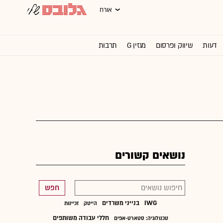
אורח
דעות
שיווק ופרסום
מגזין G
תרבות
וול סטריט ג'ורנל
נושאים קשורים
חפש
IWG
בנייני משרדים
הייטק
זכיינות
חללי עבודה משותפים
טכנולוגיה: סטארט-אפים