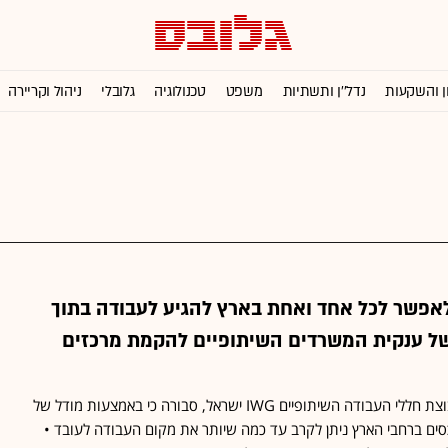
ן והשקעות
נדל''ן ותשתיות
משפט
טכנולוגיה
גלובלי
ניהול וקריירה
אפשר לכל אחד ואחת בארץ להגיע לעבודה בתוך
של ענקית המשרדים השיתופיים להקמת מרכזים
קרין ברי שגיא, מנכ"לית קבוצת חללי העבודה השיתופיים IWG ישראל, סבורה כי באמצעות מודל של
סים ברחבי הארץ ניתן לקרב עד כמה שיותר את מקום העבודה לעובד •