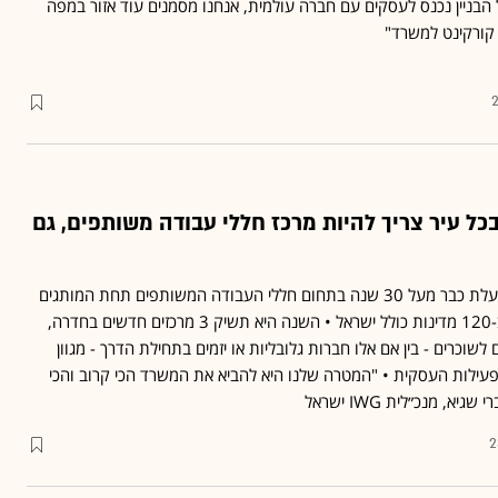
 הבניין נכנס לעסקים עם חברה עולמית, אנחנו מסמנים עוד אזור במפה
 קורקינט למשרד"
2
כל עיר צריך להיות מרכז חללי עבודה משותפים, גם
הקבוצה העולמית IWG פועלת כבר מעל 30 שנה בתחום חללי העבודה המשותפים תחת המותגים
ריג'ס (Regus) ו-Spaces ב-120 מדינות כולל ישראל • השנה היא תשיק 3 מרכזים חדשים בחדרה,
לשוכרים - בין אם אלו חברות גלובליות או יזמים בתחילת הדרך - מגוון
עילות העסקית • "המטרה שלנו היא להביא את המשרד הכי קרוב והכי
א, מנכ״לית IWG ישראל
2