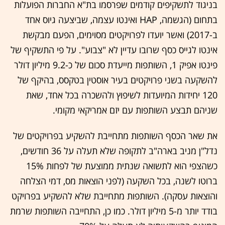
בניגוד לתשקיפים קודמים שפרסמו בת"א החברות הפועלות
בתחום (הגשמה, HAP ואינטו עצמה, שביצעה גיוס אחד
ב-2017) ואשר יועדו לפרויקטים מסוימים, הפעם מבקשת
אינטו לגייס כסף שרובו עדיין לא "צבוע". על פי התשקיף של
פינטו אפיק 1, השותפות מייעדת סכום של כ-9.2 מיליון דולר
להשקעה בשני פרויקטים בעיר אוסטין בטקסס, בהיקף של
120 יחידות המיועדות לשיפוץ ולהשכרה בכל אחד, שאת
שניהם תבצע השותפות עם יזם אמריקאי מקומי.
את שאר הכסף השותפות מתחייבת להשקיע בפרויקטים של
נדל"ן מניב בארה"ב לתקופה שלא תעלה על 36 חודשים,
כשהצפי הוא לתשואה שנתית ממוצעת של לפחות 15%
ברוטו לשנה, בכל השקעה (לפני הוצאות מס, דמי הצלחה
והוצאות עסקה). השותפות מתחייבת שלא להשקיע בפרויקט
בודד יותר מ-5 מיליון דולר. כמו כן, התחייבה השותפות שרמת