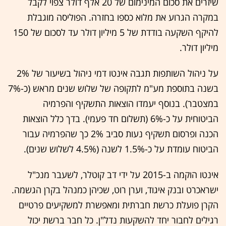
שיזרים את סכום המינימום של 20 אלף דולר צפוי לקבל
במקרה הגרוע את מלוא כספו בחזרה. הפוליסה מוגבלת
להיקף השקעה בודדת של 5 מיליון דולר עד לסכום של 150
מיליון דולר.
על ניהול השותפות תגבה אינטו דמי ניהול בשיעור של 2%
בשנה בתוספת מע"מ לתקופה של שלוש שנים מראש (כ-7%
במצטבר). בנוסף יעמדו הוצאות התשקיף והפרמיה
הביטוחית על כ-6% (תשלום חד פעמי). בדך כלל הוצאות
הכנה ופרסום תשקיף נעות סביב 2% כך שהפרמיה עבור
הביטוח עומדת על כ-1.5% לשנה (4.5% לשלוש שנים).
אינטו הוקמה ב-2015 על ידי דב קוטלר, לשעבר מנכ"ל
ישראכרט ובנק איגוד, וערן רוט, שכיהן כמנהל בקרן הגשמה.
הקרן פועלת כרשת חברתית ומאפשרת למשקיעים פרטיים
רגילים לחבור יחד להשקעות נדל"ן. כל חבר ברשת יכול