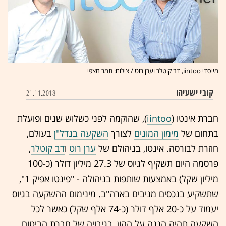
מייסדי iintoo, דב קוטלר וערן רוט / צילום: תמר מצפי
קובי ישעיהו
21.11.2018
חברת אינטו (
iintoo
), שהוקמה לפני כשלוש שנים ופועלת
בתחום של
מימון המונים
לצורך
השקעה בנדל"ן
בעולם,
חוזרת לבורסה. אינטו, בניהולם של
ערן רוט
ו
דב קוטלר
,
פרסמה היום תשקיף לגיוס של 27.3 מיליון דולר (כ-100
מיליון שקל) באמצעות שותפות בניהולה - "פינטו אפיק 1",
שתשקיע בנכסים מניבים בארה"ב. מינימום ההשקעה בגיוס
יעמוד על כ-20 אלף דולר (כ-74 אלף שקל) כאשר לכל
השקעה תהיה הגנה על ההון, בגיבויה של חברת הביטוח