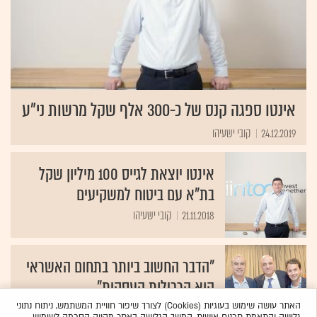
אינטו ספגה קנס של כ-300 אלף שקל מרשות ני"ע
24.12.2019
קובי ישעיהו
אינטו יוצאת לגייס 100 מיליון שקל
בת"א עם ביטוח למשקיעים
21.11.2018
קובי ישעיהו
"הדבר החשוב ביותר בתחום האשראי
הוא הרכילות העסקית"
האתר עושה שימוש בעוגיות (Cookies) לצורך שיפור חוויית המשתמש, ניתוח נתוני
26.03.2018
שירי דובר