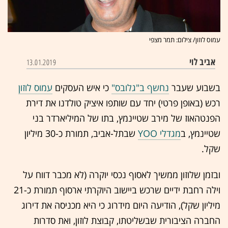
עמוס לוזון/ צילום: תמר מצפי
אביב לוי
13.01.2019
בשבוע שעבר
נחשף ב"גלובס"
כי איש העסקים
עמוס לוזון
רכש (באופן פרטי) יחד עם שותפו איציק טולדנו את דירת
הפנטהאוז של מירב שטיינמץ, בתו של המיליארדר בני
שטיינמץ, ב
מגדלי YOO
שבתל-אביב, תמורת כ-30 מיליון
שקל.
ובזמן שלוזון ממשיך לאסוף נכסי יוקרה (לא מכבר דווח על
וילה רחבת ידיים שרכש ביישוב היוקרתי ארסוף תמורת כ-21
מיליון שקל), הודיעה היום מידרוג כי היא מכניסה את דירוג
החברה הציבורית שבשליטתו, קבוצת לוזון, ואת סדרות