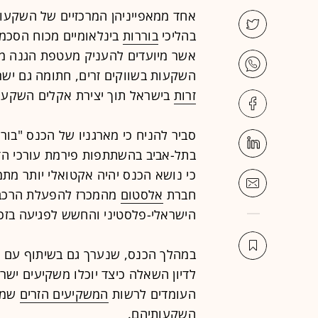
אחד ממאפייניהן המרכזיים של השקעו
בהליכי
בוררות
בינלאומיים מכוח הסכמ
אשר מיועדים להעניק מעטפת הגנה מש
השקעות בשווקים זרים, חתומה גם ישר
זרות
בישראל תוך יצירת אקלים השקעות
סביר להניח כי מארגניו של הכנס "בור
בתל-אביב בהשתתפות פירמת עורכי הד
כי נושא הכנס יהיה אקטואלי יותר מת
חברת
אלסטום
מהמכרז להפעלת הרכבת
הישראלי-פלסטיני והחשש לפגיעה בזכו
לדיון השאלה כיצד יוכלו משקיעים יש
העומדים לרשות
המשקיעים הזרים
שמעו
השקעותיהם.