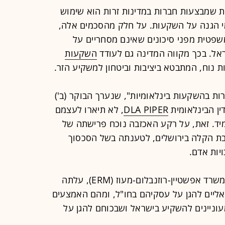
ת שמבצעות חברות במדינות זרות הוא שימוש
י הגנה על השקעות. על חלק מהסכמים אלה,
פטית מפני סיכונים שאינם מסחריים על
אל. בכך מקווה המדינה גם לעודד
השקעות
 נוח, המתבטא ביציבות וביטחון למשקיע הזר.
רות בהשקעות בינלאומיות", שנערך הבוקר (ב')
ין הבינלאומית
DLA PIPER
, לא תיארו לעצמם
מיד. זאת, על רקע האכזבה נוכח פרישתה של
 הקלה בירושלים, לטענתה בשל הסכסוך
יות אדם.
במהלך הכנס, שנערך גם בשיתוף עם משרד אפשטיין-רוזנבלום-מעוז (ERM), עלתה
ראליים להגן על עסקיהם בחו"ל, ומהם האמצעים
ניינים להשקיע בישראל ושבכוחם להגן על