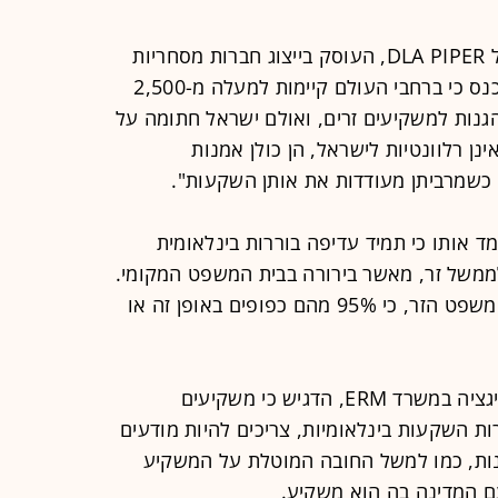
בן סנדרסון, שותף במשרד הלונדוני של DLA PIPER, העוסק בייצוג חברות מסחריות
בבוררויות בינלאומיות, חשף במהלך הכנס כי ברחבי העולם קיימות למעלה מ-2,500
הגנות למשקיעים זרים, ואולם ישראל חתומה על
ינן רלוונטיות לישראל, הן כולן אמנות
כשמרביתן מעודדות את אותן השקעות".
מד אותו כי תמיד עדיפה בוררות בינלאומית
ממשל זר, מאשר בירורה בבית המשפט המקומי.
"חשוב לוודא שהדיון לא יתנהל בבית המשפט הזר, כי 95% מהם כפופים באופן זה או
עו"ד גדעון וינבוים, ראש מחלקת הליטיגציה במשרד ERM, הדגיש כי משקיעים
ת השקעות בינלאומיות, צריכים להיות מודעים
ות, כמו למשל החובה המוטלת על המשקיע
ם המדינה בה הוא משקיע.