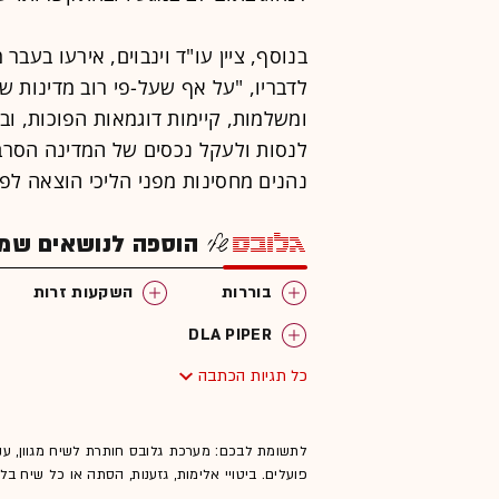
בנוסף, ציין עו"ד וינבוים, אירעו בעב
לדבריו, "על אף שעל-פי רוב מדינות שנ
ומשלמות, קיימות דוגמאות הפוכות, 
לנסות ולעקל נכסים של המדינה הסרב
נהנים מחסינות מפני הליכי הוצאה לפ
הוספה לנושאים שמענ
בוררות
השקעות זרות
DLA PIPER
כל תגיות הכתבה
לתשומת לבכם: מערכת גלובס חותרת לשיח מגוון, ענ
פועלים. ביטויי אלימות, גזענות, הסתה או כל שיח ב