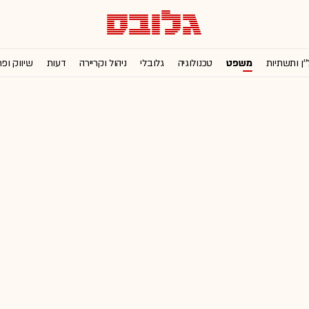
''ן ותשתיות
משפט
טכנולוגיה
גלובלי
ניהול וקריירה
דעות
שיווק ופ