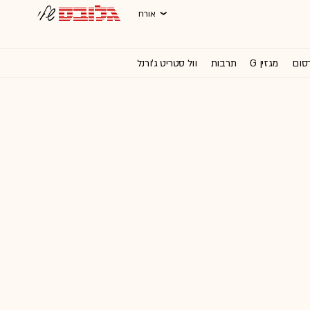
אורח
רסום
מגזין G
תרבות
וול סטריט ג'ורנל