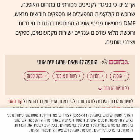
אך ציינו כי בניגוד לקניינים מסורתיים בתחום האופנה,
שרוכשים קולקציות ממפעלים או מספקים חודשים מראש,
DMF מחפשת פריטי אופנה ממותגים בהנחות מיוחדות
ורוכשת מלאי עודפים ענקיים ישירות מקמעונאים, ספקים
ויצרני מותגים.
הוספה לנושאים שמעניינים אותי
אופנה
חנויות
רשתות אופנה
מקס סטוק
כל תגיות הכתבה
DMF
לתשומת לבכם: מערכת גלובס חותרת לשיח מגוון, ענייני ומכבד בהתאם ל
קוד האתי
המופיע
בדו"ח האמון
לפיו אנו פועלים. ביטויי אלימות, גזענות, הסתה או כל שיח
בלתי הולם אחר מסוננים בצורה
אוטומטית
ולא יפורסמו באתר.
האתר עושה שימוש בעוגיות (Cookies) לצורך שיפור חוויית המשתמש, ניתוח נתוני
גלישה והתאמת תכנים אישית. המשך הגלישה באתר מהווה הסכמה לשימוש
בעוגיות כמפורט
במדיניות הפרטיות
. באפשרותך, בכל עת, לשנות את הגדרות
העוגיות בדפדפן. לידיעתך, חסימת עוגיות תשפיע על תפקוד האתר.