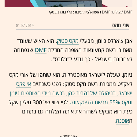
DMF / צילום: DMF ראשון-לציון, עיבוד: טלי בוגדנובסקי
שני מוזס
01.07.2019
אבן צ'ארלס ניומן, מבעלי
מקס סטוק
, הוא האיש שעומד
מאחורי רשת קמעונאות האופנה המוזלת
DMF
שנפתחה
לאחרונה בישראל - כך נודע ל"גלובס".
ניומן, שעלה לישראל מאוסטרליה, הוא שותפו של אורי מקס
לאקזיט ממכירת רשת מקס סטוק: לפני כשנתיים
אייפקס
ישראל, בניהולה של זהבית כהן, רכשה מידי השותפים ניומן
ומקס 55% מרשת הדיסקאונט
לפי שווי של 300 מיליון שקל.
כעת הוא מבקש לשחזר את אותה הצלחה גם בתחום
ה
אופנה
.
- פרסומת -