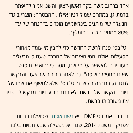
אחד ברחוב משה בקר ראשון-לציון, והשני אמור להיפתח
ברמת-גן, במתחם שמול קניון איילון. ההבטחה: מוצרי ביגוד
והנעלה של מותגים בינלאומיים מוכרים ב"הנחה של עד
80% ממחיר השוק המומלץ".
"גלובס" פנה לרשת החדשה כדי להבין מי עומד מאחורי
הפעילות, אולם יחסי הציבור של החברה טענו כי הבעלים
מעוניינים להישאר עלומי-שם, ומסרו כי "הוא אדם פרטי
שאינו מחפש חשיפה". גם לאחר הבירור שביצענו והבקשה
לתגובה, בחברה ביקשו מ"גלובס" שלא לחשוף את שמו של
ניומן בהקשר של הרשת. לא ברור מדוע ניומן מבקש להסתיר
את מעורבותו ברשת.
בחברה אמרו כי DMF היא
רשת אופנה
שפועלת בדרום
אפריקה משנת 2014, שם היא מפעילה שבע חנויות בלבד.