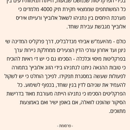
בכירי הפרקליטות שנמשכו שבועות, הייתה תמימות-דעים בין
כל המשתתפים שממצאי חקירת תיק 4000 מלמדים כי
מערכת היחסים בין נתניהו לשאול אלוביץ' ורעייתו איריס
אלוביץ' מגבשת עבירת שוחד.
כולם - מהיועמ"ש אביחי מנדלבליט, דרך פרקליט המדינה שי
ניצן ועד אחרון עורכי הדין הצעירים ממחלקת ניירות ערך
בפרקליטות מיסוי וכלכלה - הסכימו גם כי יש די ראיות להוכיח
כי טובות ההנאה ניתנו לנתניהו בידי הזוג אלוביץ' בתמורה
לפעולות שעשה במסגרת תפקידו. לפיכך הוחלט כי יש לשקול
להעמיד את שניהם לדין בגין שוחד, בכפוף לשימוע. כל
הפרקליטים הסכימו כי נתניהו הייתה מעורבת מאוד בדרישות
הסיקור שהופנו לוואלה, אם באופן ישיר ואם באמצעות
מתווכים.
- פרסומת -