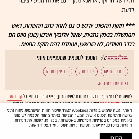
הללו של החוקר, אז אנא ממך - גם את זה מגיע לציבור
לדעת.
*** חזקת החפות: יודגש כי גם לאחר כתב החשדות, ראש
הממשלה בנימין נתניהו, שאול אלוביץ' וארנון (נוני) מוזס הם
בגדר חשודים, לא הורשעו, ועומדת להם חזקת החפות.
הוספה לנושאים שמעניינים אותי
תיקי נתניהו
ניר חפץ
בנימין נתניהו
כל תגיות הכתבה
אביחי מנדלבליט
שאול אלוביץ'
לתשומת לבכם: מערכת גלובס חותרת לשיח מגוון, ענייני ומכבד בהתאם ל
קוד האתי
המופיע
בדו"ח האמון
לפיו אנו פועלים. ביטויי אלימות, גזענות, הסתה או כל שיח
בלתי הולם אחר מסוננים בצורה
אוטומטית
ולא יפורסמו באתר.
האתר עושה שימוש בעוגיות (Cookies) לצורך שיפור חוויית המשתמש, ניתוח נתוני
גלישה והתאמת תכנים אישית. המשך הגלישה באתר מהווה הסכמה לשימוש
בעוגיות כמפורט
במדיניות הפרטיות
. באפשרותך, בכל עת, לשנות את הגדרות
העוגיות בדפדפן. לידיעתך, חסימת עוגיות תשפיע על תפקוד האתר.
הבנתי