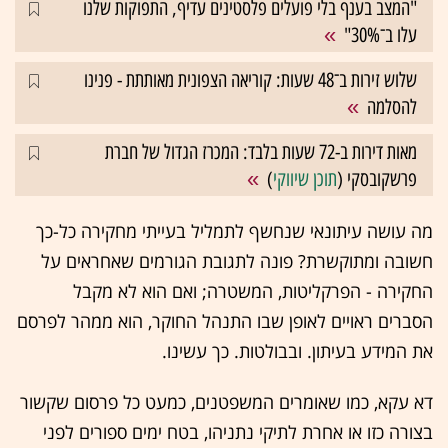
"המצב בענף בלי פועלים פלסטינים עדיף, התפוקות שלנו
עלו ב־30%"
שלוש זירות ב־48 שעות: קוריאה הצפונית מאותתת - פנינו
להסלמה
מאות דירות ב-72 שעות בלבד: המכרז הגדול של חברת
פרשקובסקי (
תוכן שיווקי
)
מה עושה עיתונאי שנחשף לתמליל בעייתי מחקירה כל-כך
חשובה ומתוקשרת? פונה לתגובת הגורמים שאחראים על
החקירה - הפרקליטות, המשטרה; ואם הוא לא מקבל
הסברים ראויים לאופן שבו התנהל החוקר, הוא ממהר לפרסם
את המידע בעיתון. ובבולטות. כך עשינו.
דא עקא, כמו שאומרים המשפטנים, כמעט כל פרסום שקשור
בצורה כזו או אחרת לתיקי נתניהו, בטח ימים ספורים לפני