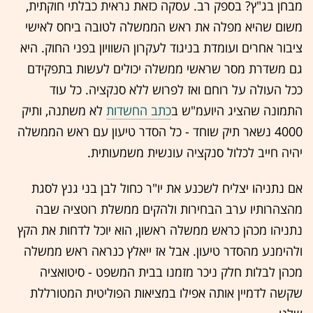
מבחן בג"ץ? בספק רב. עסקה כזאת נראית כבלתי חוקתית,
משום שהיא מפלה את ראש הממשלה לטובה ביחס לאישי
ציבור אחרים ועומדת בניגוד לעקרון השוויון בפני החוק. היא
גם משדרת מסר שראשי ממשלה יכולים לעשות בתפקידם
ככל העולה על רוחם ואז לפרוש ללא סנקציה. כל עוד
התמונה שהציג היועמ"ש ב
כתב החשדות
לא משתנה, ותיק
4000 נשאר תיק שוחד - כל הסדר טיעון עם ראש הממשלה
יהיה חייב לכלול סנקציה עונשית משמעותית.
אם נתניהו יצליח לשכנע את יו"ר כחול לבן בני גנץ לסגת
מהצהרותיו ערב הבחירות ולהקים ממשלת רוטציה שבה
נתניהו מכהן כראש ממשלה ראשון, הוא יוכל לדחות את הקץ
ולהימנע מהסדר טיעון. אבל אז ייאלץ כנראה ראש ממשלה
מכהן לבלות חלק ניכר מזמנו בבית המשפט - סיטואציה
שקשה לדמיין אותה אפילו במציאות הפוליטית המטורללת