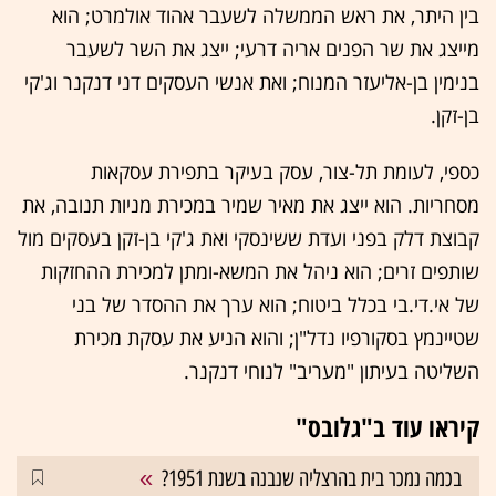
בין היתר, את ראש הממשלה לשעבר אהוד אולמרט; הוא
מייצג את שר הפנים אריה דרעי; ייצג את השר לשעבר
בנימין בן-אליעזר המנוח; ואת אנשי העסקים דני דנקנר וג'קי
בן-זקן.
כספי, לעומת תל-צור, עסק בעיקר בתפירת עסקאות
מסחריות. הוא ייצג את מאיר שמיר במכירת מניות תנובה, את
קבוצת דלק בפני ועדת ששינסקי ואת ג'קי בן-זקן בעסקים מול
שותפים זרים; הוא ניהל את המשא-ומתן למכירת ההחזקות
של אי.די.בי בכלל ביטוח; הוא ערך את ההסדר של בני
שטיינמץ בסקורפיו נדל"ן; והוא הניע את עסקת מכירת
השליטה בעיתון "מעריב" לנוחי דנקנר.
קיראו עוד ב"גלובס"
בכמה נמכר בית בהרצליה שנבנה בשנת 1951?