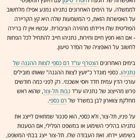
לממשלה. עד הימים האחרונים נתניהו נמנע אפילו מלחשוב
על האפשרות הזאת, כי המשמעות שלה היא קץ הקריירה
הפוליטית שלו וירידתו מהזירה הציבורית. עכשיו אין לו ברירה
- אם הוא חפץ חיים וחירות, נתניהו חייב להתחיל לכל הפחות
לחשוב על האופציה של הסדר טיעון.
בימים האחרונים
הצטרף עו"ד רם כספי לצוות ההגנה של
נתניהו
. כספי מוגדר כ"יועץ לצוות ההגנה" שאותו מובילים
עורכי הדין עמית חדד ויוסי אשכנזי. רק לפני כמה חודשים
פרש מהייצוג של נתניהו עו"ד
נבות תל-צור
, שהוא ראש
מחלקת צווארון לבן במשרד של
רם כספי
.
על פניו, תל-צור, ולא כספי, הוא סנגור שמתאים לייצג את
נתניהו בהליכי השימוע או במשפט הפלילי, אם הטענות
בשימוע יידחו. זאת העבודה שלו. תל-צור ייצג בבתי המשפט,